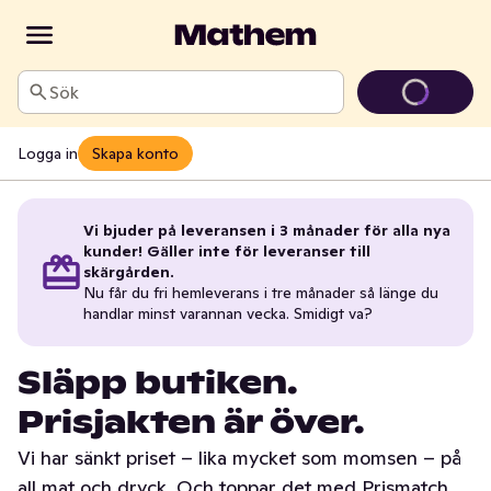
Sök
Logga in
Skapa konto
Vi bjuder på leveransen i 3 månader för alla nya
kunder! Gäller inte för leveranser till
skärgården.
Nu får du fri hemleverans i tre månader så länge du
handlar minst varannan vecka. Smidigt va?
Släpp butiken.
Prisjakten är över.
Vi har sänkt priset – lika mycket som momsen – på
all mat och dryck. Och toppar det med Prismatch