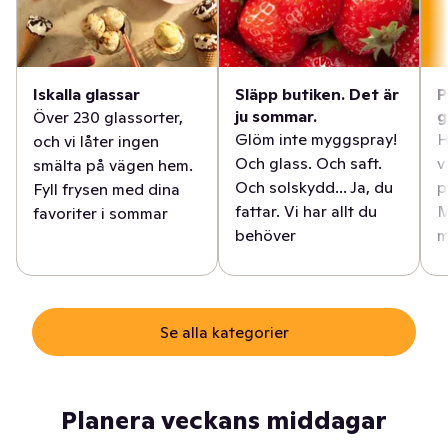
Iskalla glassar
Släpp butiken. Det är
P
ju sommar.
g
Över 230 glassorter,
Glöm inte myggspray!
H
och vi låter ingen
Och glass. Och saft.
v
smälta på vägen hem.
Och solskydd... Ja, du
p
Fyll frysen med dina
fattar. Vi har allt du
M
favoriter i sommar
behöver
m
Se alla kategorier
Planera veckans middagar