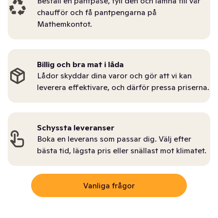
Beställ en pantpåse, fyll den och lämna till vår
chaufför och få pantpengarna på
Mathemkontot.
Billig och bra mat i låda
Lådor skyddar dina varor och gör att vi kan
leverera effektivare, och därför pressa priserna.
Schyssta leveranser
Boka en leverans som passar dig. Välj efter
bästa tid, lägsta pris eller snällast mot klimatet.
Vanliga frågor