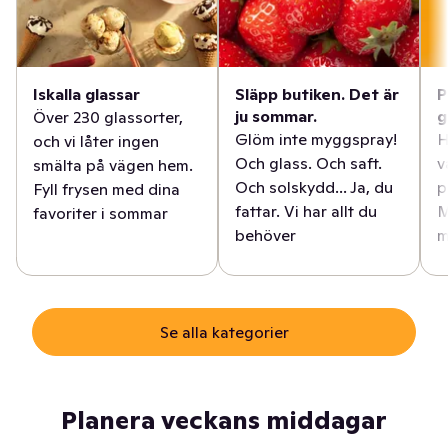
Iskalla glassar
Släpp butiken. Det är
P
ju sommar.
g
Över 230 glassorter,
Glöm inte myggspray!
H
och vi låter ingen
Och glass. Och saft.
v
smälta på vägen hem.
Och solskydd... Ja, du
p
Fyll frysen med dina
fattar. Vi har allt du
M
favoriter i sommar
behöver
m
Se alla kategorier
Planera veckans middagar