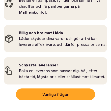
Beställ en pantpåse, fyll den och lämna till vår
chaufför och få pantpengarna på
Mathemkontot.
Billig och bra mat i låda
Lådor skyddar dina varor och gör att vi kan
leverera effektivare, och därför pressa priserna.
Schyssta leveranser
Boka en leverans som passar dig. Välj efter
bästa tid, lägsta pris eller snällast mot klimatet.
Vanliga frågor