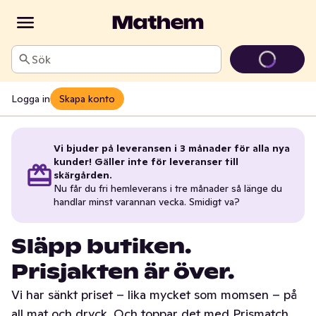
Sök
Logga in
Skapa konto
Vi bjuder på leveransen i 3 månader för alla nya
kunder! Gäller inte för leveranser till
skärgården.
Nu får du fri hemleverans i tre månader så länge du
handlar minst varannan vecka. Smidigt va?
Släpp butiken.
Prisjakten är över.
Vi har sänkt priset – lika mycket som momsen – på
all mat och dryck. Och toppar det med Prismatch