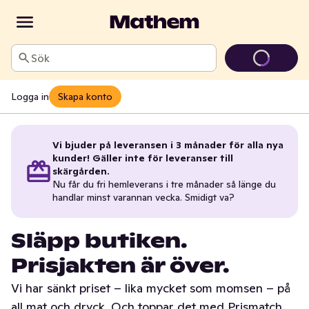
Sök
Logga in
Skapa konto
Vi bjuder på leveransen i 3 månader för alla nya
kunder! Gäller inte för leveranser till
skärgården.
Nu får du fri hemleverans i tre månader så länge du
handlar minst varannan vecka. Smidigt va?
Släpp butiken.
Prisjakten är över.
Vi har sänkt priset – lika mycket som momsen – på
all mat och dryck. Och toppar det med Prismatch