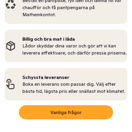
Beställ en pantpåse, fyll den och lämna till vår
chaufför och få pantpengarna på
Mathemkontot.
Billig och bra mat i låda
Lådor skyddar dina varor och gör att vi kan
leverera effektivare, och därför pressa priserna.
Schyssta leveranser
Boka en leverans som passar dig. Välj efter
bästa tid, lägsta pris eller snällast mot klimatet.
Vanliga frågor