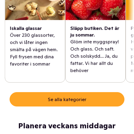
Iskalla glassar
Släpp butiken. Det är
P
ju sommar.
g
Över 230 glassorter,
Glöm inte myggspray!
H
och vi låter ingen
Och glass. Och saft.
v
smälta på vägen hem.
Och solskydd... Ja, du
p
Fyll frysen med dina
fattar. Vi har allt du
M
favoriter i sommar
behöver
m
Se alla kategorier
Planera veckans middagar