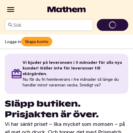
Sök
Logga in
Skapa konto
Vi bjuder på leveransen i 3 månader för alla nya
kunder! Gäller inte för leveranser till
skärgården.
Nu får du fri hemleverans i tre månader så länge du
handlar minst varannan vecka. Smidigt va?
Släpp butiken.
Prisjakten är över.
Vi har sänkt priset – lika mycket som momsen – på
all mat och dryck. Och toppar det med Prismatch