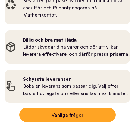
Beställ en pantpåse, fyll den och lämna till vår
chaufför och få pantpengarna på
Mathemkontot.
Billig och bra mat i låda
Lådor skyddar dina varor och gör att vi kan
leverera effektivare, och därför pressa priserna.
Schyssta leveranser
Boka en leverans som passar dig. Välj efter
bästa tid, lägsta pris eller snällast mot klimatet.
Vanliga frågor