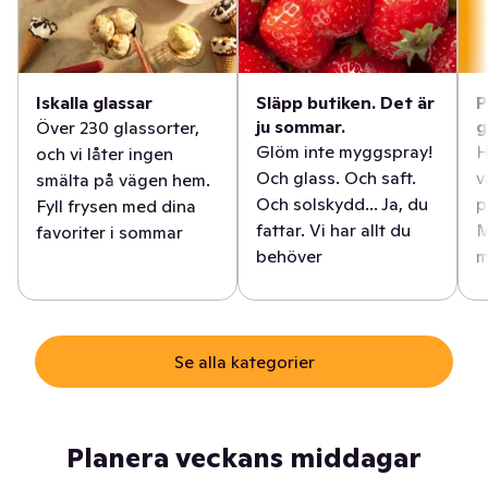
Iskalla glassar
Släpp butiken. Det är
P
ju sommar.
g
Över 230 glassorter,
Glöm inte myggspray!
H
och vi låter ingen
Och glass. Och saft.
v
smälta på vägen hem.
Och solskydd... Ja, du
p
Fyll frysen med dina
fattar. Vi har allt du
M
favoriter i sommar
behöver
m
Se alla kategorier
Planera veckans middagar