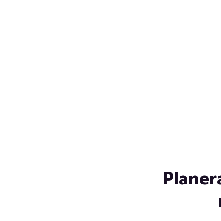
Över 230 glassorter, och vi
s
låter ingen smälta på vägen
Gl
hem. Fyll frysen med dina
gl
favoriter i sommar
so
al
Planer