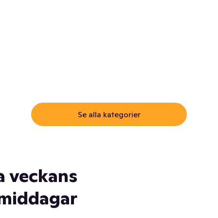
ommar.
Här får du samma varor till
samma lägsta pris som i
öm inte myggspray! Och
matbutiken. Men utan att g
ass. Och saft. Och
till matbutiken
lskydd... Ja, du fattar. Vi har
lt du behöver
Se alla kategorier
a veckans
middagar