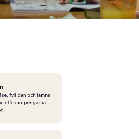
ån
åse, fyll den och lämna
r och få pantpengarna
t.