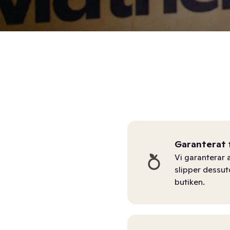
Garanterat 
Vi garanterar a
slipper dessu
butiken.