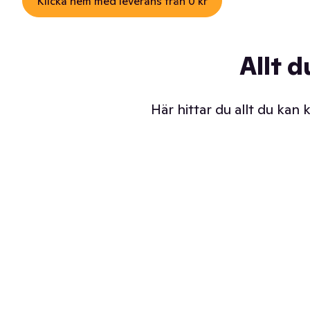
Klicka hem med leverans från 0 kr
Allt d
Här hittar du allt du kan
Iskalla glassar
Sl