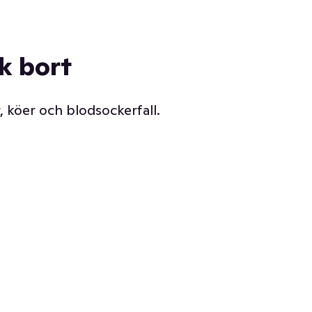
ck bort
, köer och blodsockerfall.
Vår delikatessdisk