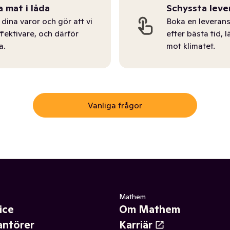
a mat i låda
Schyssta leve
dina varor och gör att vi
Boka en leverans
ffektivare, och därför
efter bästa tid, l
a.
mot klimatet.
Vanliga frågor
Mathem
ice
Om Mathem
antörer
Karriär