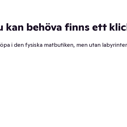
u kan behöva finns ett kli
 köpa i den fysiska matbutiken, men utan labyrinter
äpp butiken. Det är ju
Prismatch med garanti