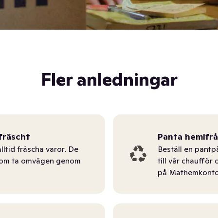
Fler anledningar
fräscht
Panta hemifr
lltid fräscha varor. De
Beställ en pantp
tom ta omvägen genom
till vår chauffö
på Mathemkonto