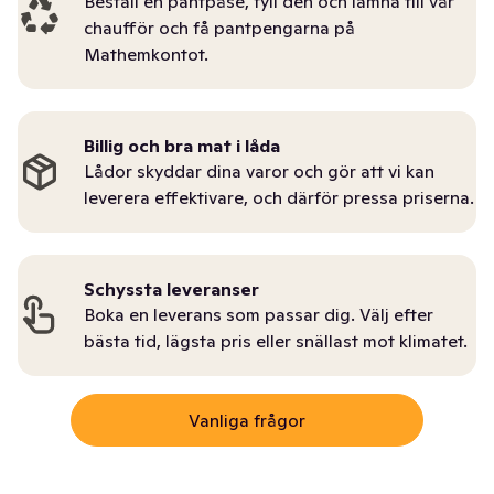
Beställ en pantpåse, fyll den och lämna till vår
chaufför och få pantpengarna på
Mathemkontot.
Billig och bra mat i låda
Lådor skyddar dina varor och gör att vi kan
leverera effektivare, och därför pressa priserna.
Schyssta leveranser
Boka en leverans som passar dig. Välj efter
bästa tid, lägsta pris eller snällast mot klimatet.
Vanliga frågor