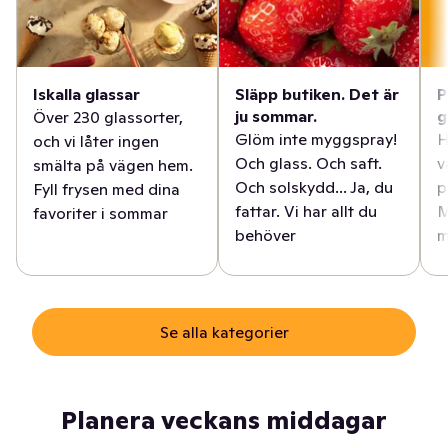
Iskalla glassar
Släpp butiken. Det är
P
ju sommar.
g
Över 230 glassorter,
Glöm inte myggspray!
H
och vi låter ingen
Och glass. Och saft.
v
smälta på vägen hem.
Och solskydd... Ja, du
p
Fyll frysen med dina
fattar. Vi har allt du
M
favoriter i sommar
behöver
m
Se alla kategorier
Planera veckans middagar