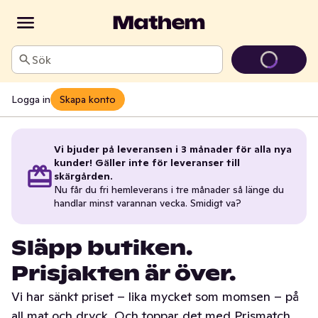
Sök
Logga in
Skapa konto
Vi bjuder på leveransen i 3 månader för alla nya
kunder! Gäller inte för leveranser till
skärgården.
Nu får du fri hemleverans i tre månader så länge du
handlar minst varannan vecka. Smidigt va?
Släpp butiken.
Prisjakten är över.
Vi har sänkt priset – lika mycket som momsen – på
all mat och dryck. Och toppar det med Prismatch