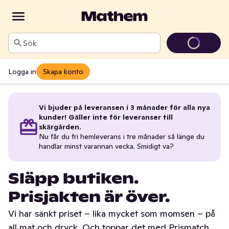
Sök
Logga in
Skapa konto
Vi bjuder på leveransen i 3 månader för alla nya
kunder! Gäller inte för leveranser till
skärgården.
Nu får du fri hemleverans i tre månader så länge du
handlar minst varannan vecka. Smidigt va?
Släpp butiken.
Prisjakten är över.
Vi har sänkt priset – lika mycket som momsen – på
all mat och dryck. Och toppar det med Prismatch