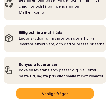
Beställ en pantpåse, fyll den och lämna till vår
chaufför och få pantpengarna på
Mathemkontot.
Billig och bra mat i låda
Lådor skyddar dina varor och gör att vi kan
leverera effektivare, och därför pressa priserna.
Schyssta leveranser
Boka en leverans som passar dig. Välj efter
bästa tid, lägsta pris eller snällast mot klimatet.
Vanliga frågor