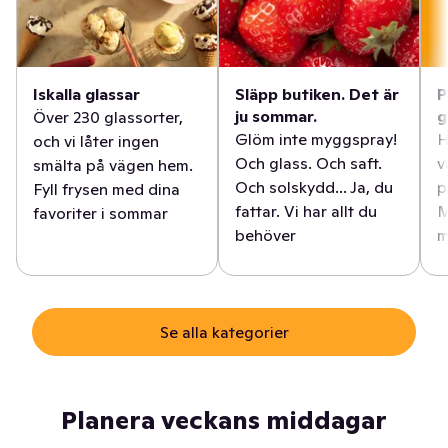
Iskalla glassar
Släpp butiken. Det är
P
ju sommar.
g
Över 230 glassorter,
Glöm inte myggspray!
H
och vi låter ingen
Och glass. Och saft.
v
smälta på vägen hem.
Och solskydd... Ja, du
p
Fyll frysen med dina
fattar. Vi har allt du
M
favoriter i sommar
behöver
m
Se alla kategorier
Planera veckans middagar