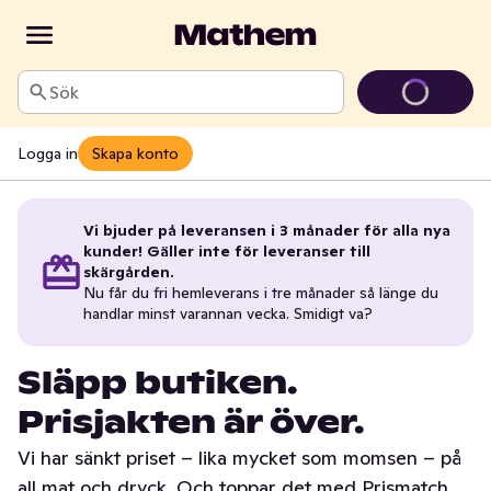
Sök
Logga in
Skapa konto
Vi bjuder på leveransen i 3 månader för alla nya
kunder! Gäller inte för leveranser till
skärgården.
Nu får du fri hemleverans i tre månader så länge du
handlar minst varannan vecka. Smidigt va?
Släpp butiken.
Prisjakten är över.
Vi har sänkt priset – lika mycket som momsen – på
all mat och dryck. Och toppar det med Prismatch