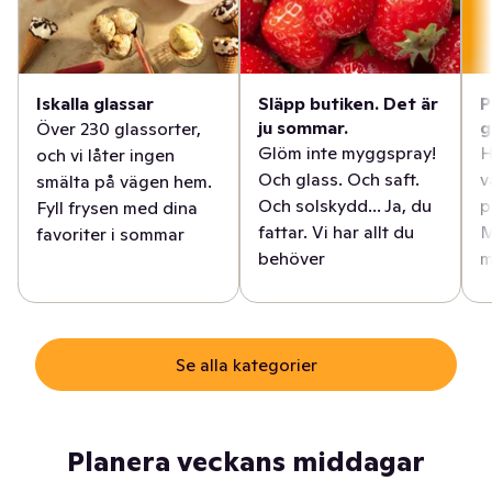
Iskalla glassar
Släpp butiken. Det är
P
ju sommar.
g
Över 230 glassorter,
Glöm inte myggspray!
H
och vi låter ingen
Och glass. Och saft.
v
smälta på vägen hem.
Och solskydd... Ja, du
p
Fyll frysen med dina
fattar. Vi har allt du
M
favoriter i sommar
behöver
m
Se alla kategorier
Planera veckans middagar