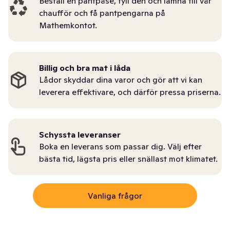
Beställ en pantpåse, fyll den och lämna till vår
chaufför och få pantpengarna på
Mathemkontot.
Billig och bra mat i låda
Lådor skyddar dina varor och gör att vi kan
leverera effektivare, och därför pressa priserna.
Schyssta leveranser
Boka en leverans som passar dig. Välj efter
bästa tid, lägsta pris eller snällast mot klimatet.
Vanliga frågor