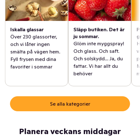
Iskalla glassar
Släpp butiken. Det är
P
ju sommar.
g
Över 230 glassorter,
Glöm inte myggspray!
H
och vi låter ingen
Och glass. Och saft.
v
smälta på vägen hem.
Och solskydd... Ja, du
p
Fyll frysen med dina
fattar. Vi har allt du
M
favoriter i sommar
behöver
m
Se alla kategorier
Planera veckans middagar