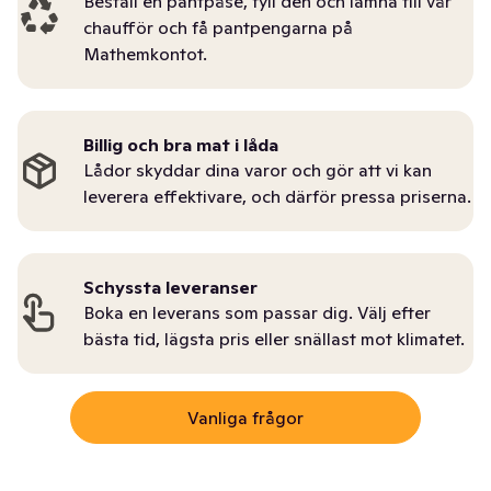
Beställ en pantpåse, fyll den och lämna till vår
chaufför och få pantpengarna på
Mathemkontot.
Billig och bra mat i låda
Lådor skyddar dina varor och gör att vi kan
leverera effektivare, och därför pressa priserna.
Schyssta leveranser
Boka en leverans som passar dig. Välj efter
bästa tid, lägsta pris eller snällast mot klimatet.
Vanliga frågor