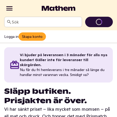
Sök
Logga in
Skapa konto
Vi bjuder på leveransen i 3 månader för alla nya
kunder! Gäller inte för leveranser till
skärgården.
Nu får du fri hemleverans i tre månader så länge du
handlar minst varannan vecka. Smidigt va?
Släpp butiken.
Prisjakten är över.
Vi har sänkt priset – lika mycket som momsen – på
all mat och dryck. Och toppar det med Prismatch