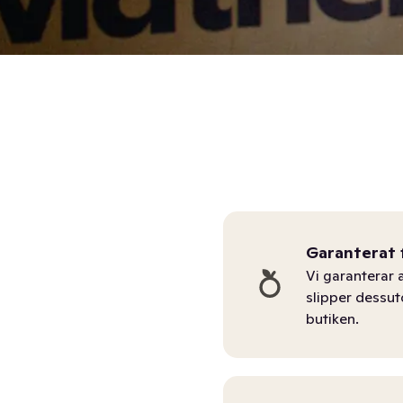
Garanterat 
Vi garanterar a
slipper dessu
butiken.