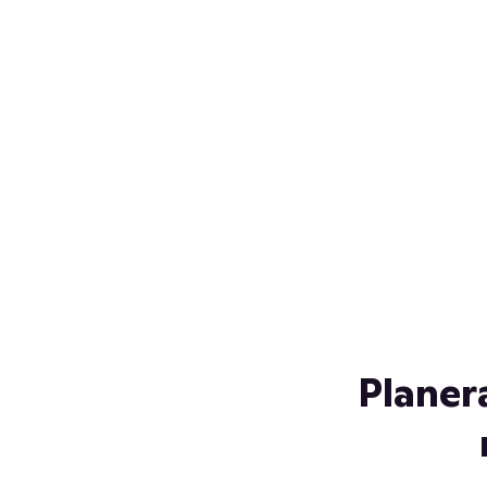
Över 230 glassorter, och vi
s
låter ingen smälta på vägen
Gl
hem. Fyll frysen med dina
gl
favoriter i sommar
so
al
Planer