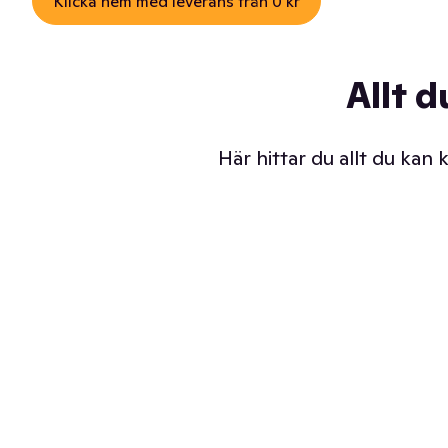
Klicka hem med leverans från 0 kr
Allt d
Här hittar du allt du kan
Iskalla glassar
Sl