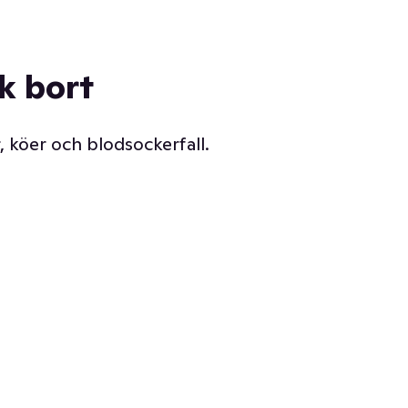
ck bort
, köer och blodsockerfall.
Vår delikatessdisk