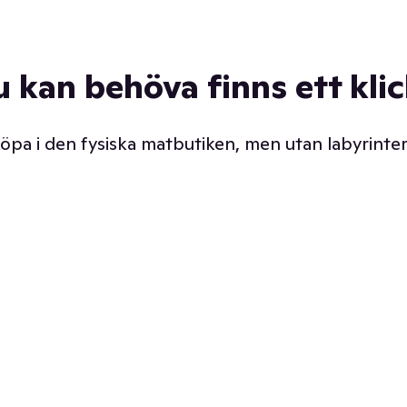
u kan behöva finns ett kli
 köpa i den fysiska matbutiken, men utan labyrinter
äpp butiken. Det är ju
Prismatch med garanti