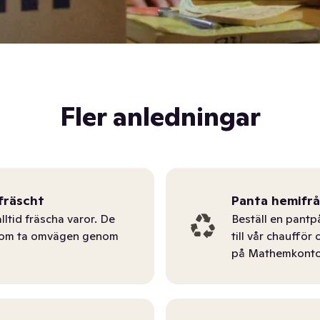
Fler anledningar
fräscht
Panta hemifr
lltid fräscha varor. De
Beställ en pantp
tom ta omvägen genom
till vår chauffö
på Mathemkonto