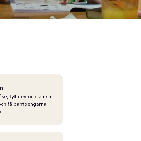
ån
åse, fyll den och lämna
r och få pantpengarna
t.