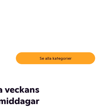
ommar.
Här får du samma varor till
samma lägsta pris som i
öm inte myggspray! Och
matbutiken. Men utan att g
ass. Och saft. Och
till matbutiken
lskydd... Ja, du fattar. Vi har
lt du behöver
Se alla kategorier
a veckans
middagar