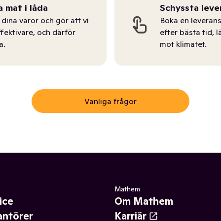
a mat i låda
Schyssta leve
dina varor och gör att vi
Boka en leverans
ffektivare, och därför
efter bästa tid, l
a.
mot klimatet.
Vanliga frågor
Mathem
ice
Om Mathem
antörer
Karriär