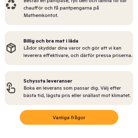
Beställ en pantpåse, fyll den och lämna till vår
chaufför och få pantpengarna på
Mathemkontot.
Billig och bra mat i låda
Lådor skyddar dina varor och gör att vi kan
leverera effektivare, och därför pressa priserna.
Schyssta leveranser
Boka en leverans som passar dig. Välj efter
bästa tid, lägsta pris eller snällast mot klimatet.
Vanliga frågor