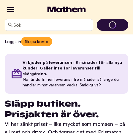
Sök
Logga in
Skapa konto
Vi bjuder på leveransen i 3 månader för alla nya
kunder! Gäller inte för leveranser till
skärgården.
Nu får du fri hemleverans i tre månader så länge du
handlar minst varannan vecka. Smidigt va?
Släpp butiken.
Prisjakten är över.
Vi har sänkt priset – lika mycket som momsen – på
all mat och dryck. Och toppar det med Prismatch