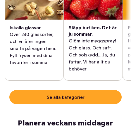
Iskalla glassar
Släpp butiken. Det är
P
ju sommar.
g
Över 230 glassorter,
Glöm inte myggspray!
H
och vi låter ingen
Och glass. Och saft.
v
smälta på vägen hem.
Och solskydd... Ja, du
p
Fyll frysen med dina
fattar. Vi har allt du
M
favoriter i sommar
behöver
m
Se alla kategorier
Planera veckans middagar