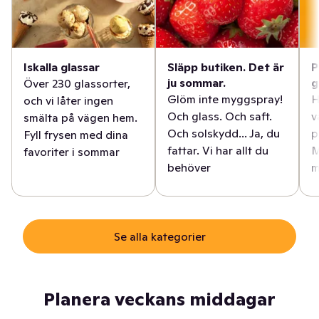
Iskalla glassar
Släpp butiken. Det är
P
ju sommar.
g
Över 230 glassorter,
Glöm inte myggspray!
H
och vi låter ingen
Och glass. Och saft.
v
smälta på vägen hem.
Och solskydd... Ja, du
p
Fyll frysen med dina
fattar. Vi har allt du
M
favoriter i sommar
behöver
m
Se alla kategorier
Planera veckans middagar