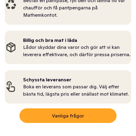
Beställ en pantpåse, fyll den och lämna till vår
chaufför och få pantpengarna på
Mathemkontot.
Billig och bra mat i låda
Lådor skyddar dina varor och gör att vi kan
leverera effektivare, och därför pressa priserna.
Schyssta leveranser
Boka en leverans som passar dig. Välj efter
bästa tid, lägsta pris eller snällast mot klimatet.
Vanliga frågor