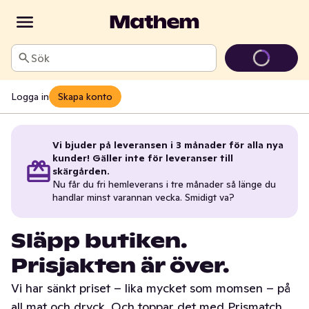
Sök
Logga in
Skapa konto
Vi bjuder på leveransen i 3 månader för alla nya
kunder! Gäller inte för leveranser till
skärgården.
Nu får du fri hemleverans i tre månader så länge du
handlar minst varannan vecka. Smidigt va?
Släpp butiken.
Prisjakten är över.
Vi har sänkt priset – lika mycket som momsen – på
all mat och dryck. Och toppar det med Prismatch