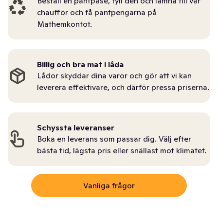
Beställ en pantpåse, fyll den och lämna till vår
chaufför och få pantpengarna på
Mathemkontot.
Billig och bra mat i låda
Lådor skyddar dina varor och gör att vi kan
leverera effektivare, och därför pressa priserna.
Schyssta leveranser
Boka en leverans som passar dig. Välj efter
bästa tid, lägsta pris eller snällast mot klimatet.
Vanliga frågor