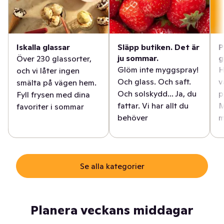
Iskalla glassar
Släpp butiken. Det är
P
ju sommar.
g
Över 230 glassorter,
Glöm inte myggspray!
H
och vi låter ingen
Och glass. Och saft.
v
smälta på vägen hem.
Och solskydd... Ja, du
p
Fyll frysen med dina
fattar. Vi har allt du
M
favoriter i sommar
behöver
m
Se alla kategorier
Planera veckans middagar