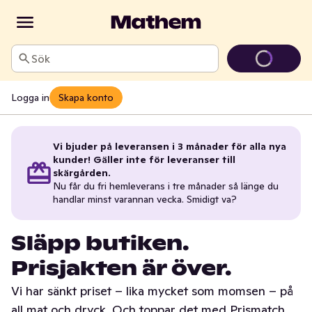
Sök
Logga in
Skapa konto
Vi bjuder på leveransen i 3 månader för alla nya
kunder! Gäller inte för leveranser till
skärgården.
Nu får du fri hemleverans i tre månader så länge du
handlar minst varannan vecka. Smidigt va?
Släpp butiken.
Prisjakten är över.
Vi har sänkt priset – lika mycket som momsen – på
all mat och dryck. Och toppar det med Prismatch