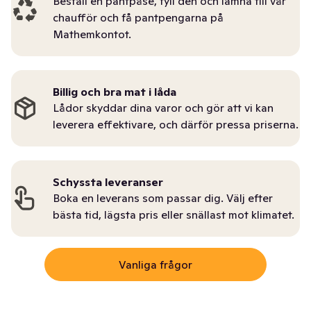
Beställ en pantpåse, fyll den och lämna till vår
chaufför och få pantpengarna på
Mathemkontot.
Billig och bra mat i låda
Lådor skyddar dina varor och gör att vi kan
leverera effektivare, och därför pressa priserna.
Schyssta leveranser
Boka en leverans som passar dig. Välj efter
bästa tid, lägsta pris eller snällast mot klimatet.
Vanliga frågor