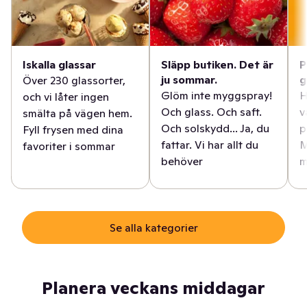
Iskalla glassar
Släpp butiken. Det är
P
ju sommar.
g
Över 230 glassorter,
Glöm inte myggspray!
H
och vi låter ingen
Och glass. Och saft.
v
smälta på vägen hem.
Och solskydd... Ja, du
p
Fyll frysen med dina
fattar. Vi har allt du
M
favoriter i sommar
behöver
m
Se alla kategorier
Planera veckans middagar