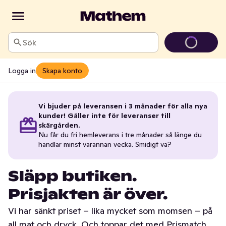
Sök
Logga in
Skapa konto
Vi bjuder på leveransen i 3 månader för alla nya
kunder! Gäller inte för leveranser till
skärgården.
Nu får du fri hemleverans i tre månader så länge du
handlar minst varannan vecka. Smidigt va?
Släpp butiken.
Prisjakten är över.
Vi har sänkt priset – lika mycket som momsen – på
all mat och dryck. Och toppar det med Prismatch