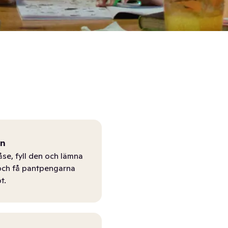
ån
åse, fyll den och lämna
r och få pantpengarna
t.