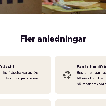
Fler anledningar
fräscht
Panta hemifr
lltid fräscha varor. De
Beställ en pantp
tom ta omvägen genom
till vår chauffö
på Mathemkonto