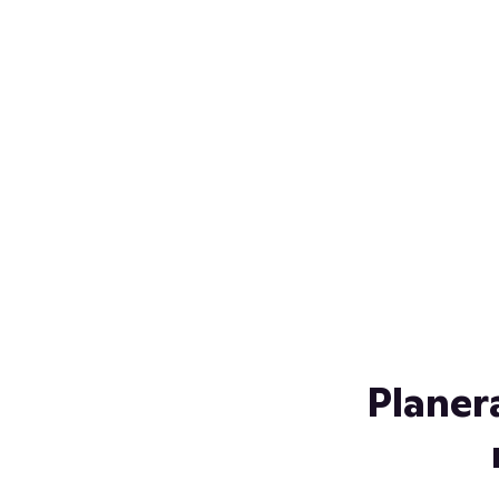
Över 230 glassorter, och vi
s
låter ingen smälta på vägen
Gl
hem. Fyll frysen med dina
gl
favoriter i sommar
so
al
Planer