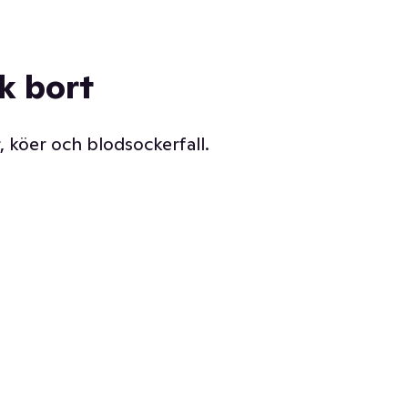
ck bort
, köer och blodsockerfall.
Vår delikatessdisk