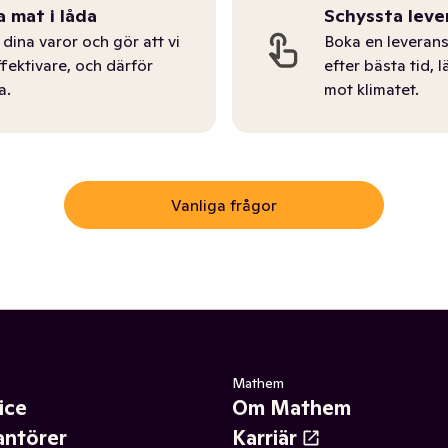
a mat i låda
Schyssta leve
dina varor och gör att vi
Boka en leverans
ffektivare, och därför
efter bästa tid, l
a.
mot klimatet.
Vanliga frågor
Mathem
ice
Om Mathem
antörer
Karriär