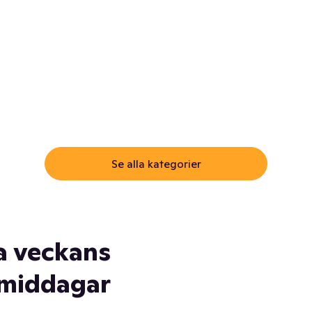
ommar.
Här får du samma varor till
samma lägsta pris som i
öm inte myggspray! Och
matbutiken. Men utan att g
ass. Och saft. Och
till matbutiken
lskydd... Ja, du fattar. Vi har
lt du behöver
Se alla kategorier
a veckans
middagar