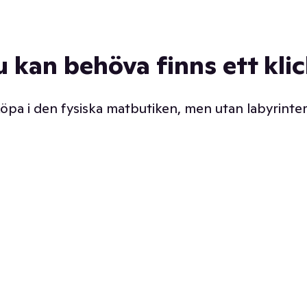
u kan behöva finns ett kli
 köpa i den fysiska matbutiken, men utan labyrinter
äpp butiken. Det är ju
Prismatch med garanti