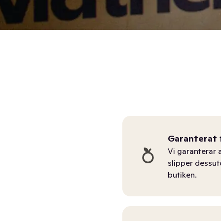
Garanterat 
Vi garanterar a
slipper dessu
butiken.