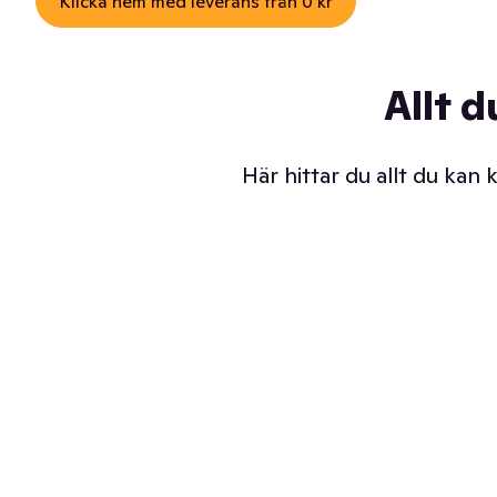
Klicka hem med leverans från 0 kr
Allt d
Här hittar du allt du kan
Iskalla glassar
Sl