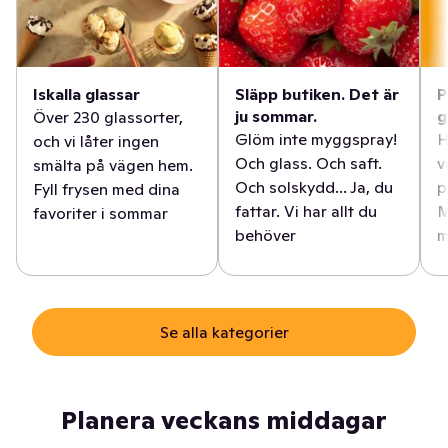
Iskalla glassar
Släpp butiken. Det är
P
ju sommar.
g
Över 230 glassorter,
Glöm inte myggspray!
H
och vi låter ingen
Och glass. Och saft.
v
smälta på vägen hem.
Och solskydd... Ja, du
p
Fyll frysen med dina
fattar. Vi har allt du
M
favoriter i sommar
behöver
m
Se alla kategorier
Planera veckans middagar