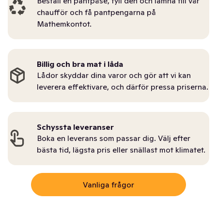
Beställ en pantpåse, fyll den och lämna till vår
chaufför och få pantpengarna på
Mathemkontot.
Billig och bra mat i låda
Lådor skyddar dina varor och gör att vi kan
leverera effektivare, och därför pressa priserna.
Schyssta leveranser
Boka en leverans som passar dig. Välj efter
bästa tid, lägsta pris eller snällast mot klimatet.
Vanliga frågor