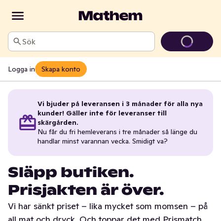
Sök
Logga in
Skapa konto
Vi bjuder på leveransen i 3 månader för alla nya
kunder! Gäller inte för leveranser till
skärgården.
Nu får du fri hemleverans i tre månader så länge du
handlar minst varannan vecka. Smidigt va?
Släpp butiken.
Prisjakten är över.
Vi har sänkt priset – lika mycket som momsen – på
all mat och dryck. Och toppar det med Prismatch