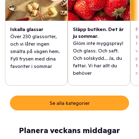
Iskalla glassar
Släpp butiken. Det är
P
ju sommar.
g
Över 230 glassorter,
Glöm inte myggspray!
H
och vi låter ingen
Och glass. Och saft.
v
smälta på vägen hem.
Och solskydd... Ja, du
p
Fyll frysen med dina
fattar. Vi har allt du
M
favoriter i sommar
behöver
m
Se alla kategorier
Planera veckans middagar