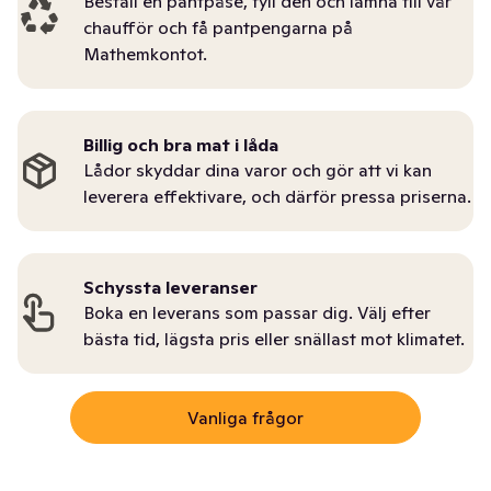
Beställ en pantpåse, fyll den och lämna till vår
chaufför och få pantpengarna på
Mathemkontot.
Billig och bra mat i låda
Lådor skyddar dina varor och gör att vi kan
leverera effektivare, och därför pressa priserna.
Schyssta leveranser
Boka en leverans som passar dig. Välj efter
bästa tid, lägsta pris eller snällast mot klimatet.
Vanliga frågor