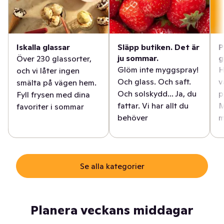
Iskalla glassar
Släpp butiken. Det är
P
ju sommar.
g
Över 230 glassorter,
Glöm inte myggspray!
H
och vi låter ingen
Och glass. Och saft.
v
smälta på vägen hem.
Och solskydd... Ja, du
p
Fyll frysen med dina
fattar. Vi har allt du
M
favoriter i sommar
behöver
m
Se alla kategorier
Planera veckans middagar