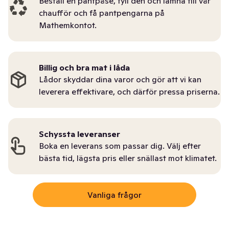
Beställ en pantpåse, fyll den och lämna till vår
chaufför och få pantpengarna på
Mathemkontot.
Billig och bra mat i låda
Lådor skyddar dina varor och gör att vi kan
leverera effektivare, och därför pressa priserna.
Schyssta leveranser
Boka en leverans som passar dig. Välj efter
bästa tid, lägsta pris eller snällast mot klimatet.
Vanliga frågor