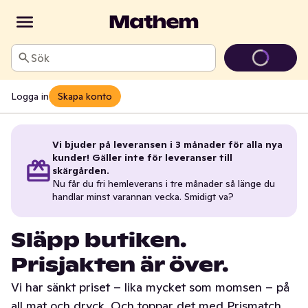
Sök
Logga in
Skapa konto
Vi bjuder på leveransen i 3 månader för alla nya
kunder! Gäller inte för leveranser till
skärgården.
Nu får du fri hemleverans i tre månader så länge du
handlar minst varannan vecka. Smidigt va?
Släpp butiken.
Prisjakten är över.
Vi har sänkt priset – lika mycket som momsen – på
all mat och dryck. Och toppar det med Prismatch