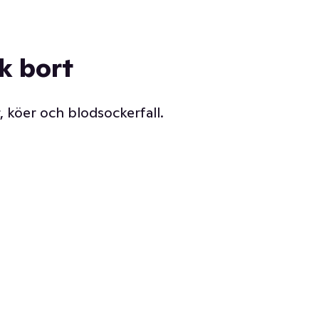
ck bort
, köer och blodsockerfall.
Vår delikatessdisk