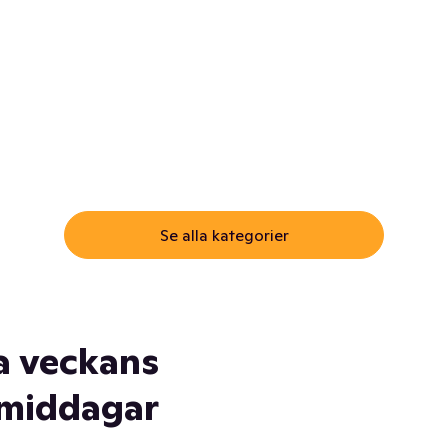
ommar.
Här får du samma varor till
samma lägsta pris som i
öm inte myggspray! Och
matbutiken. Men utan att g
ass. Och saft. Och
till matbutiken
lskydd... Ja, du fattar. Vi har
lt du behöver
Se alla kategorier
a veckans
middagar