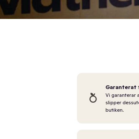
Garanterat 
Vi garanterar a
slipper dessu
butiken.