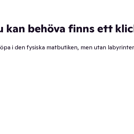
u kan behöva finns ett kli
 köpa i den fysiska matbutiken, men utan labyrinter
äpp butiken. Det är ju
Prismatch med garanti