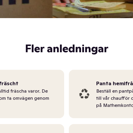
Fler anledningar
fräscht
Panta hemifr
lltid fräscha varor. De
Beställ en pantp
tom ta omvägen genom
till vår chauffö
på Mathemkonto