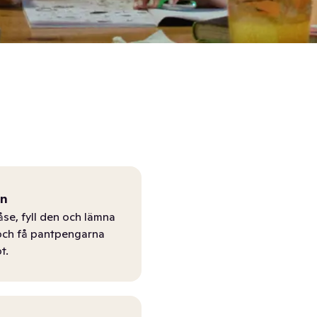
ån
åse, fyll den och lämna
r och få pantpengarna
t.