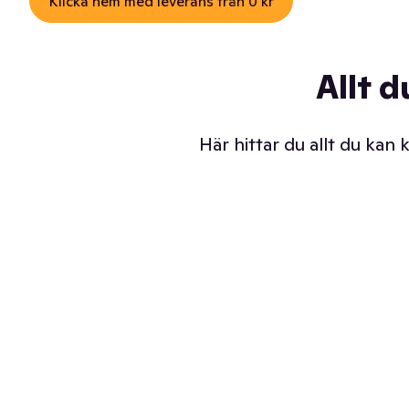
Klicka hem med leverans från 0 kr
Allt d
Här hittar du allt du kan
Iskalla glassar
Sl