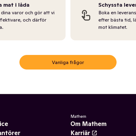
a mat i låda
Schyssta leve
dina varor och gör att vi
Boka en leverans
ffektivare, och därför
efter bästa tid, l
a.
mot klimatet.
Vanliga frågor
Mathem
ice
Om Mathem
antörer
Karriär