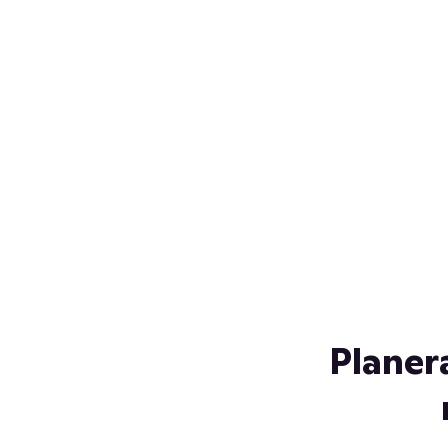
Över 230 glassorter, och vi
s
låter ingen smälta på vägen
Gl
hem. Fyll frysen med dina
gl
favoriter i sommar
so
al
Planer