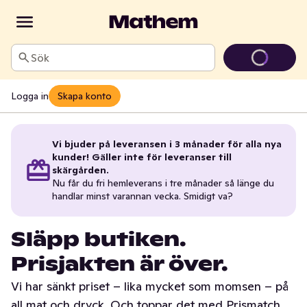
Sök
Logga in
Skapa konto
Vi bjuder på leveransen i 3 månader för alla nya
kunder! Gäller inte för leveranser till
skärgården.
Nu får du fri hemleverans i tre månader så länge du
handlar minst varannan vecka. Smidigt va?
Släpp butiken.
Prisjakten är över.
Vi har sänkt priset – lika mycket som momsen – på
all mat och dryck. Och toppar det med Prismatch