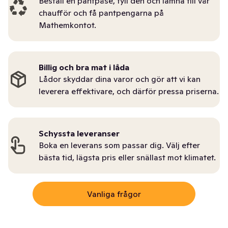
Beställ en pantpåse, fyll den och lämna till vår
chaufför och få pantpengarna på
Mathemkontot.
Billig och bra mat i låda
Lådor skyddar dina varor och gör att vi kan
leverera effektivare, och därför pressa priserna.
Schyssta leveranser
Boka en leverans som passar dig. Välj efter
bästa tid, lägsta pris eller snällast mot klimatet.
Vanliga frågor