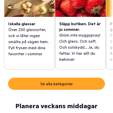
Iskalla glassar
Släpp butiken. Det är
P
ju sommar.
g
Över 230 glassorter,
Glöm inte myggspray!
H
och vi låter ingen
Och glass. Och saft.
v
smälta på vägen hem.
Och solskydd... Ja, du
p
Fyll frysen med dina
fattar. Vi har allt du
M
favoriter i sommar
behöver
m
Se alla kategorier
Planera veckans middagar