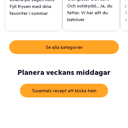
Och solskydd... Ja, du
p
Fyll frysen med dina
fattar. Vi har allt du
M
favoriter i sommar
behöver
m
Se alla kategorier
Planera veckans middagar
Tusentals recept att klicka hem