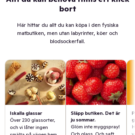
bort
Här hittar du allt du kan köpa i den fysiska
matbutiken, men utan labyrinter, köer och
blodsockerfall.
Iskalla glassar
Släpp butiken. Det är
P
ju sommar.
g
Över 230 glassorter,
Glöm inte myggspray!
H
och vi låter ingen
Och glass. Och saft.
v
smälta på vägen hem.