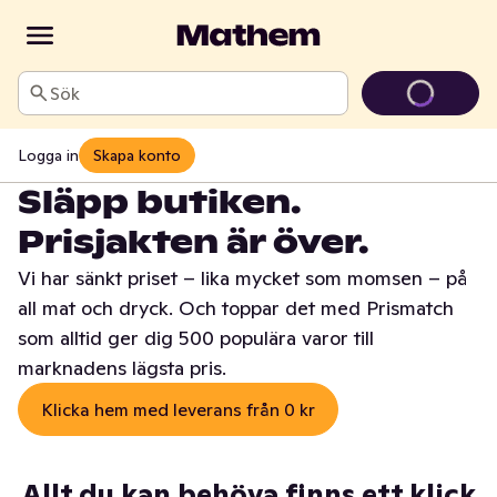
Sök
Logga in
Skapa konto
Släpp butiken.
Prisjakten är över.
Vi har sänkt priset – lika mycket som momsen – på
all mat och dryck. Och toppar det med Prismatch
som alltid ger dig 500 populära varor till
marknadens lägsta pris.
Klicka hem med leverans från 0 kr
Allt du kan behöva finns ett klick