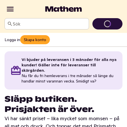
Sök
Logga in
Skapa konto
Vi bjuder på leveransen i 3 månader för alla nya
kunder! Gäller inte för leveranser till
skärgården.
Nu får du fri hemleverans i tre månader så länge du
handlar minst varannan vecka. Smidigt va?
Släpp butiken.
Prisjakten är över.
Vi har sänkt priset – lika mycket som momsen – på
all mat och dryck. Och toppar det med Prismatch