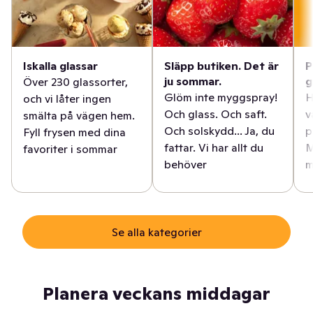
Iskalla glassar
Släpp butiken. Det är
P
ju sommar.
g
Över 230 glassorter,
Glöm inte myggspray!
H
och vi låter ingen
Och glass. Och saft.
v
smälta på vägen hem.
Och solskydd... Ja, du
p
Fyll frysen med dina
fattar. Vi har allt du
M
favoriter i sommar
behöver
m
Se alla kategorier
Planera veckans middagar