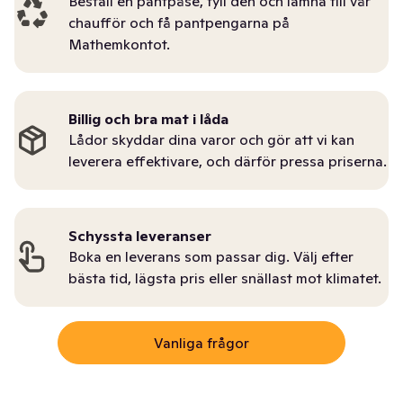
Beställ en pantpåse, fyll den och lämna till vår
chaufför och få pantpengarna på
Mathemkontot.
Billig och bra mat i låda
Lådor skyddar dina varor och gör att vi kan
leverera effektivare, och därför pressa priserna.
Schyssta leveranser
Boka en leverans som passar dig. Välj efter
bästa tid, lägsta pris eller snällast mot klimatet.
Vanliga frågor