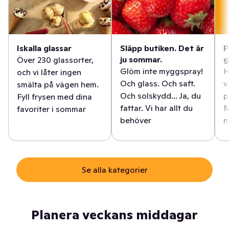
Iskalla glassar
Släpp butiken. Det är
P
ju sommar.
g
Över 230 glassorter,
Glöm inte myggspray!
H
och vi låter ingen
Och glass. Och saft.
v
smälta på vägen hem.
Och solskydd... Ja, du
p
Fyll frysen med dina
fattar. Vi har allt du
M
favoriter i sommar
behöver
m
Se alla kategorier
Planera veckans middagar