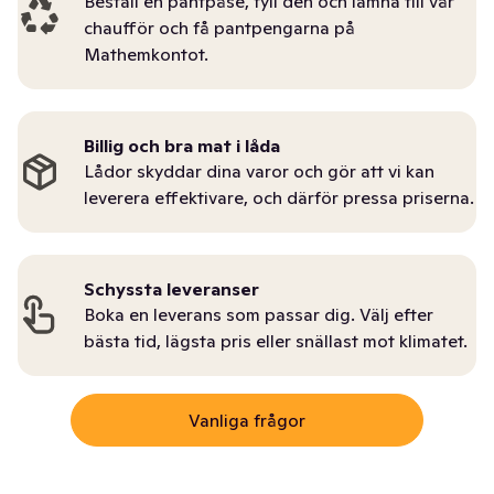
Beställ en pantpåse, fyll den och lämna till vår
chaufför och få pantpengarna på
Mathemkontot.
Billig och bra mat i låda
Lådor skyddar dina varor och gör att vi kan
leverera effektivare, och därför pressa priserna.
Schyssta leveranser
Boka en leverans som passar dig. Välj efter
bästa tid, lägsta pris eller snällast mot klimatet.
Vanliga frågor