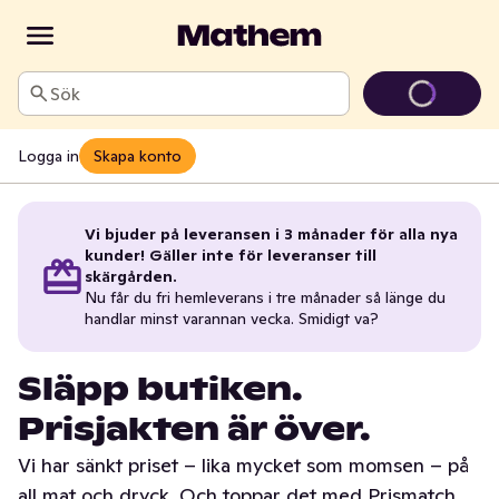
Sök
Logga in
Skapa konto
Vi bjuder på leveransen i 3 månader för alla nya
kunder! Gäller inte för leveranser till
skärgården.
Nu får du fri hemleverans i tre månader så länge du
handlar minst varannan vecka. Smidigt va?
Släpp butiken.
Prisjakten är över.
Vi har sänkt priset – lika mycket som momsen – på
all mat och dryck. Och toppar det med Prismatch