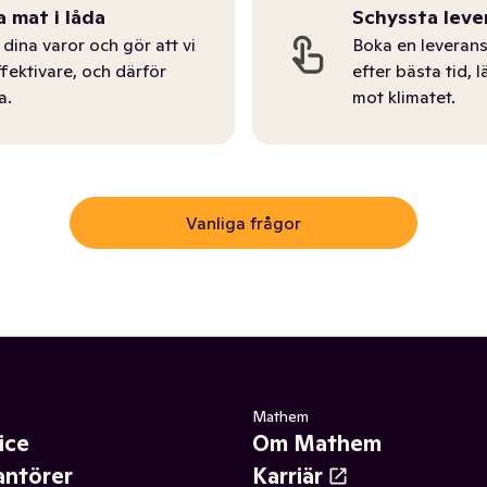
a mat i låda
Schyssta leve
dina varor och gör att vi
Boka en leverans
ffektivare, och därför
efter bästa tid, l
a.
mot klimatet.
Vanliga frågor
Mathem
ice
Om Mathem
antörer
Karriär