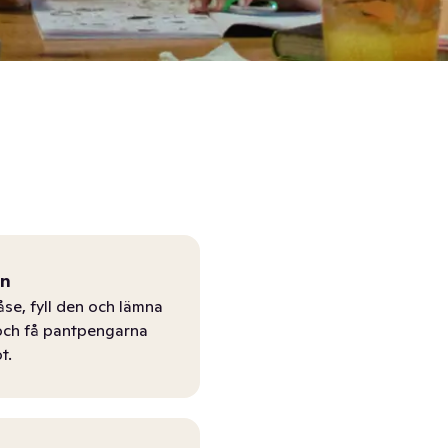
ån
åse, fyll den och lämna
r och få pantpengarna
t.