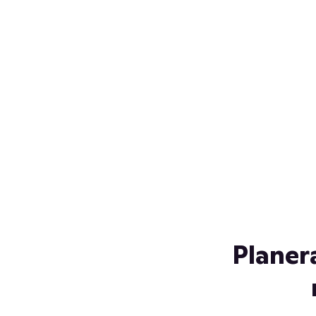
Över 230 glassorter, och vi
s
låter ingen smälta på vägen
Gl
hem. Fyll frysen med dina
gl
favoriter i sommar
so
al
Planer