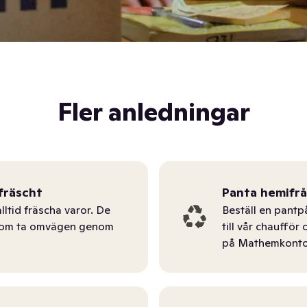
Fler anledningar
fräscht
Panta hemifr
lltid fräscha varor. De
Beställ en pantp
tom ta omvägen genom
till vår chauffö
på Mathemkonto