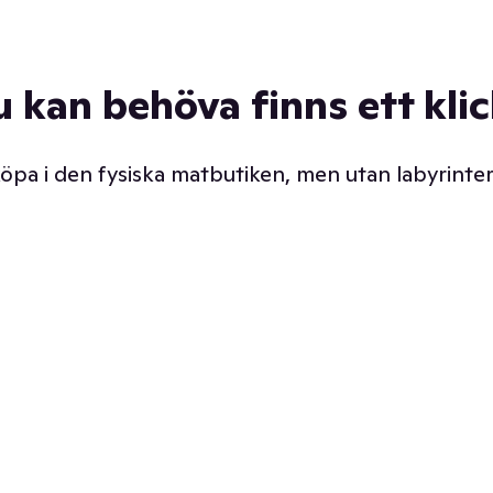
u kan behöva finns ett kli
 köpa i den fysiska matbutiken, men utan labyrinter
äpp butiken. Det är ju
Prismatch med garanti