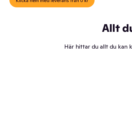
Klicka hem med leverans från 0 kr
Allt d
Här hittar du allt du kan
Iskalla glassar
Sl