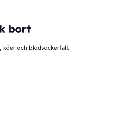
ck bort
, köer och blodsockerfall.
Vår delikatessdisk