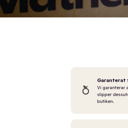
Garanterat 
Vi garanterar a
slipper dessu
butiken.