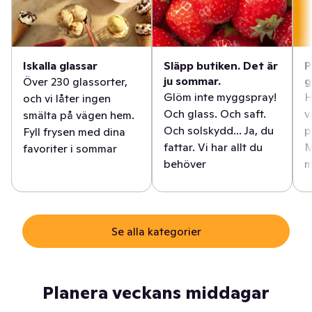
Iskalla glassar
Släpp butiken. Det är
P
ju sommar.
g
Över 230 glassorter,
Glöm inte myggspray!
H
och vi låter ingen
Och glass. Och saft.
v
smälta på vägen hem.
Och solskydd... Ja, du
p
Fyll frysen med dina
fattar. Vi har allt du
M
favoriter i sommar
behöver
m
Se alla kategorier
Planera veckans middagar