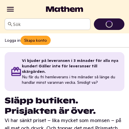
Sök
Logga in
Skapa konto
Vi bjuder på leveransen i 3 månader för alla nya
kunder! Gäller inte för leveranser till
skärgården.
Nu får du fri hemleverans i tre månader så länge du
handlar minst varannan vecka. Smidigt va?
Släpp butiken.
Prisjakten är över.
Vi har sänkt priset – lika mycket som momsen – på
all mat och dryck. Och toppar det med Prismatch