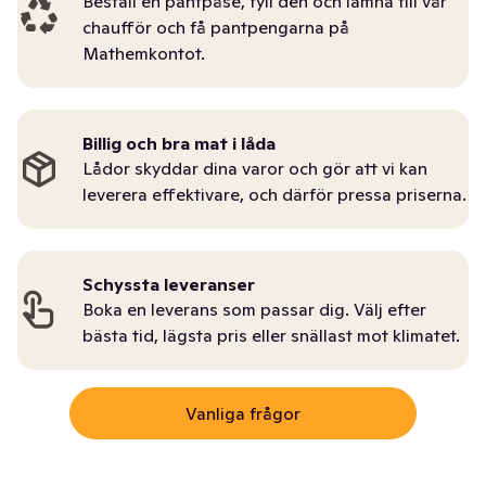
Beställ en pantpåse, fyll den och lämna till vår
chaufför och få pantpengarna på
Mathemkontot.
Billig och bra mat i låda
Lådor skyddar dina varor och gör att vi kan
leverera effektivare, och därför pressa priserna.
Schyssta leveranser
Boka en leverans som passar dig. Välj efter
bästa tid, lägsta pris eller snällast mot klimatet.
Vanliga frågor