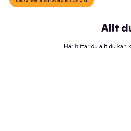
Klicka hem med leverans från 0 kr
Allt d
Här hittar du allt du kan
Iskalla glassar
Sl