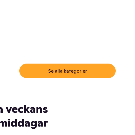
ommar.
Här får du samma varor till
samma lägsta pris som i
öm inte myggspray! Och
matbutiken. Men utan att g
ass. Och saft. Och
till matbutiken
lskydd... Ja, du fattar. Vi har
lt du behöver
Se alla kategorier
a veckans
middagar