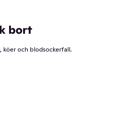
ck bort
, köer och blodsockerfall.
Vår delikatessdisk