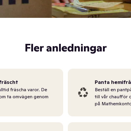
Fler anledningar
fräscht
Panta hemifr
lltid fräscha varor. De
Beställ en pantp
tom ta omvägen genom
till vår chauffö
på Mathemkonto