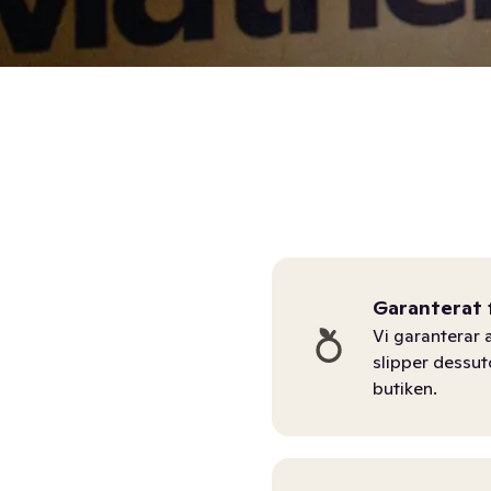
Garanterat 
Vi garanterar a
slipper dessu
butiken.