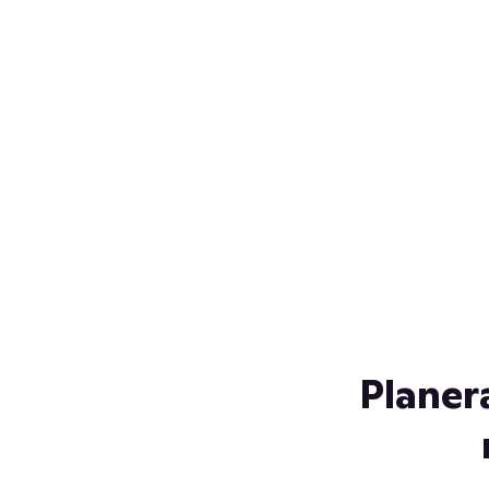
Över 230 glassorter, och vi
s
låter ingen smälta på vägen
Gl
hem. Fyll frysen med dina
gl
favoriter i sommar
so
al
Planer