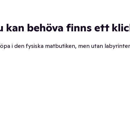
u kan behöva finns ett kli
 köpa i den fysiska matbutiken, men utan labyrinter
äpp butiken. Det är ju
Prismatch med garanti