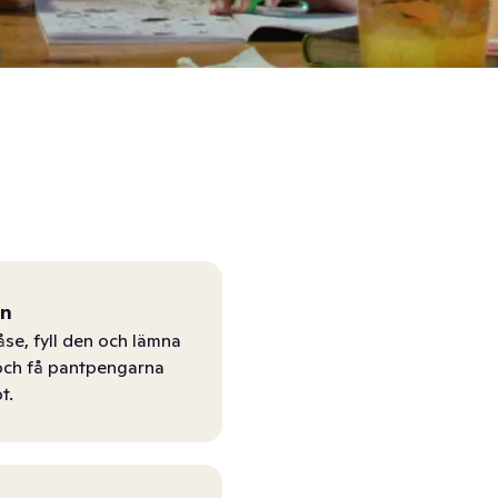
ån
åse, fyll den och lämna
r och få pantpengarna
t.