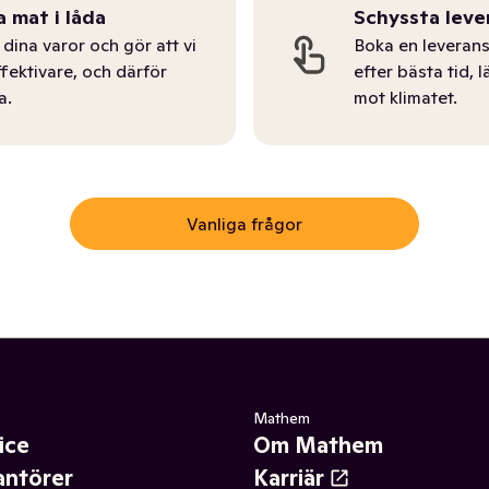
a mat i låda
Schyssta leve
dina varor och gör att vi
Boka en leverans
ffektivare, och därför
efter bästa tid, l
a.
mot klimatet.
Vanliga frågor
Mathem
ice
Om Mathem
antörer
Karriär