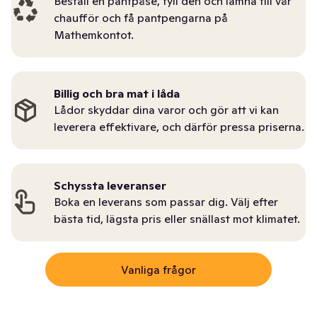
Beställ en pantpåse, fyll den och lämna till vår
chaufför och få pantpengarna på
Mathemkontot.
Billig och bra mat i låda
Lådor skyddar dina varor och gör att vi kan
leverera effektivare, och därför pressa priserna.
Schyssta leveranser
Boka en leverans som passar dig. Välj efter
bästa tid, lägsta pris eller snällast mot klimatet.
Vanliga frågor