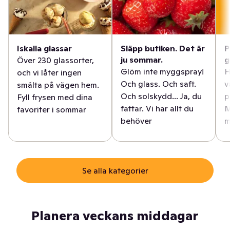
Iskalla glassar
Släpp butiken. Det är
P
ju sommar.
g
Över 230 glassorter,
Glöm inte myggspray!
H
och vi låter ingen
Och glass. Och saft.
v
smälta på vägen hem.
Och solskydd... Ja, du
p
Fyll frysen med dina
fattar. Vi har allt du
M
favoriter i sommar
behöver
m
Se alla kategorier
Planera veckans middagar