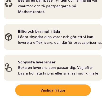
Beställ en pantpåse, fyll den och lämna till vår
chaufför och få pantpengarna på
Mathemkontot.
Billig och bra mat i låda
Lådor skyddar dina varor och gör att vi kan
leverera effektivare, och därför pressa priserna.
Schyssta leveranser
Boka en leverans som passar dig. Välj efter
bästa tid, lägsta pris eller snällast mot klimatet.
Vanliga frågor