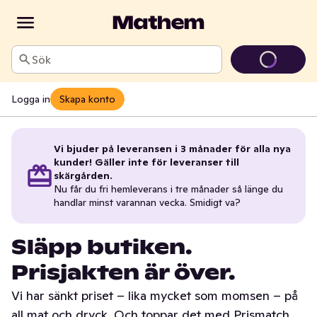
Sök
Logga in
Skapa konto
Vi bjuder på leveransen i 3 månader för alla nya
kunder! Gäller inte för leveranser till
skärgården.
Nu får du fri hemleverans i tre månader så länge du
handlar minst varannan vecka. Smidigt va?
Släpp butiken.
Prisjakten är över.
Vi har sänkt priset – lika mycket som momsen – på
all mat och dryck. Och toppar det med Prismatch