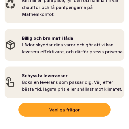
Beställ en pantpåse, fyll den och lämna till vår
chaufför och få pantpengarna på
Mathemkontot.
Billig och bra mat i låda
Lådor skyddar dina varor och gör att vi kan
leverera effektivare, och därför pressa priserna.
Schyssta leveranser
Boka en leverans som passar dig. Välj efter
bästa tid, lägsta pris eller snällast mot klimatet.
Vanliga frågor