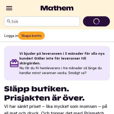
Sök
Logga in
Skapa konto
Vi bjuder på leveransen i 3 månader för alla nya
kunder! Gäller inte för leveranser till
skärgården.
Nu får du fri hemleverans i tre månader så länge du
handlar minst varannan vecka. Smidigt va?
Släpp butiken.
Prisjakten är över.
Vi har sänkt priset – lika mycket som momsen – på
all mat och dryck. Och toppar det med Prismatch