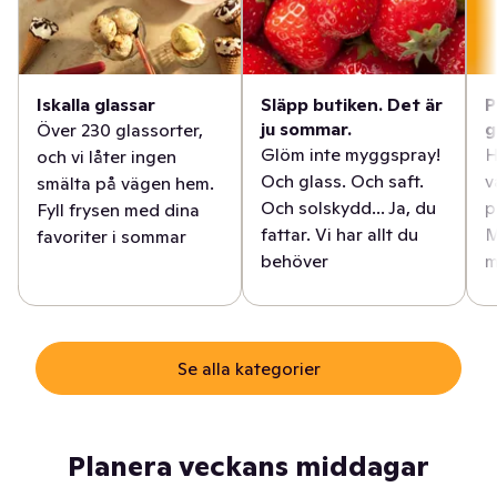
Iskalla glassar
Släpp butiken. Det är
P
ju sommar.
g
Över 230 glassorter,
Glöm inte myggspray!
H
och vi låter ingen
Och glass. Och saft.
v
smälta på vägen hem.
Och solskydd... Ja, du
p
Fyll frysen med dina
fattar. Vi har allt du
M
favoriter i sommar
behöver
m
Se alla kategorier
Planera veckans middagar