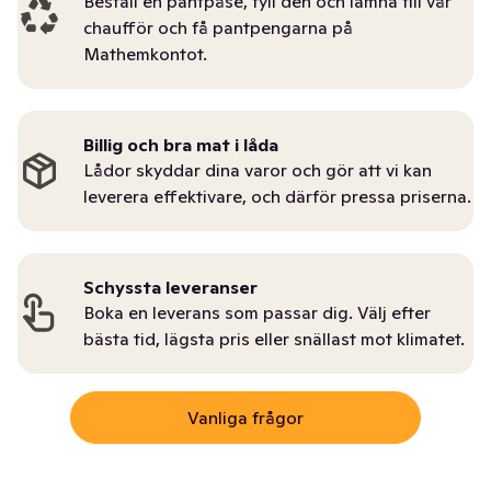
Beställ en pantpåse, fyll den och lämna till vår
chaufför och få pantpengarna på
Mathemkontot.
Billig och bra mat i låda
Lådor skyddar dina varor och gör att vi kan
leverera effektivare, och därför pressa priserna.
Schyssta leveranser
Boka en leverans som passar dig. Välj efter
bästa tid, lägsta pris eller snällast mot klimatet.
Vanliga frågor