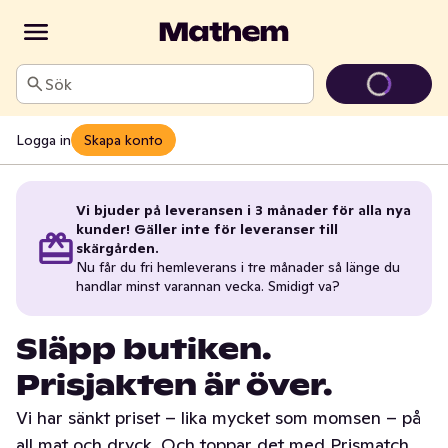
Sök
Logga in
Skapa konto
Vi bjuder på leveransen i 3 månader för alla nya
kunder! Gäller inte för leveranser till
skärgården.
Nu får du fri hemleverans i tre månader så länge du
handlar minst varannan vecka. Smidigt va?
Släpp butiken.
Prisjakten är över.
Vi har sänkt priset – lika mycket som momsen – på
all mat och dryck. Och toppar det med Prismatch