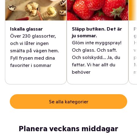
Iskalla glassar
Släpp butiken. Det är
P
ju sommar.
g
Över 230 glassorter,
Glöm inte myggspray!
H
och vi låter ingen
Och glass. Och saft.
v
smälta på vägen hem.
Och solskydd... Ja, du
p
Fyll frysen med dina
fattar. Vi har allt du
M
favoriter i sommar
behöver
m
Se alla kategorier
Planera veckans middagar