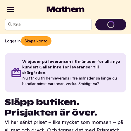
Sök
Logga in
Skapa konto
Vi bjuder på leveransen i 3 månader för alla nya
kunder! Gäller inte för leveranser till
skärgården.
Nu får du fri hemleverans i tre månader så länge du
handlar minst varannan vecka. Smidigt va?
Släpp butiken.
Prisjakten är över.
Vi har sänkt priset – lika mycket som momsen – på
all mat och dryck. Och toppar det med Prismatch