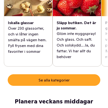
Iskalla glassar
Släpp butiken. Det är
P
ju sommar.
g
Över 230 glassorter,
Glöm inte myggspray!
H
och vi låter ingen
Och glass. Och saft.
v
smälta på vägen hem.
Och solskydd... Ja, du
p
Fyll frysen med dina
fattar. Vi har allt du
M
favoriter i sommar
behöver
m
Se alla kategorier
Planera veckans middagar