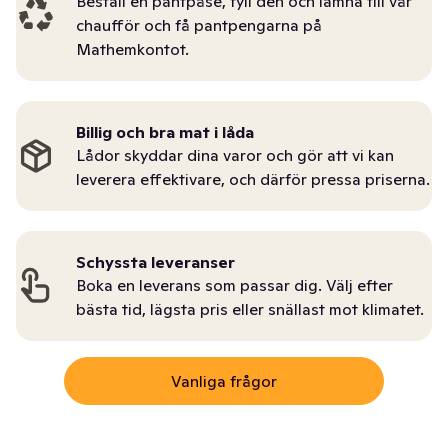
Beställ en pantpåse, fyll den och lämna till vår
chaufför och få pantpengarna på
Mathemkontot.
Billig och bra mat i låda
Lådor skyddar dina varor och gör att vi kan
leverera effektivare, och därför pressa priserna.
Schyssta leveranser
Boka en leverans som passar dig. Välj efter
bästa tid, lägsta pris eller snällast mot klimatet.
Vanliga frågor