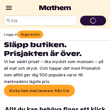
Sök
Logga in
Skapa konto
Släpp butiken.
Prisjakten är över.
Vi har sänkt priset – lika mycket som momsen – på
all mat och dryck. Och toppar det med Prismatch
som alltid ger dig 500 populära varor till
marknadens lägsta pris.
Klicka hem med leverans från 0 kr
Allt du kan behöva finns ett klick