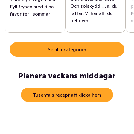
Och solskydd... Ja, du
p
Fyll frysen med dina
fattar. Vi har allt du
M
favoriter i sommar
behöver
m
Se alla kategorier
Planera veckans middagar
Tusentals recept att klicka hem