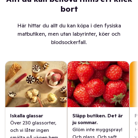
bort
Här hittar du allt du kan köpa i den fysiska
matbutiken, men utan labyrinter, köer och
blodsockerfall.
Iskalla glassar
Släpp butiken. Det är
P
ju sommar.
g
Över 230 glassorter,
Glöm inte myggspray!
H
och vi låter ingen
Och glass. Och saft.
v
smälta på vägen hem.