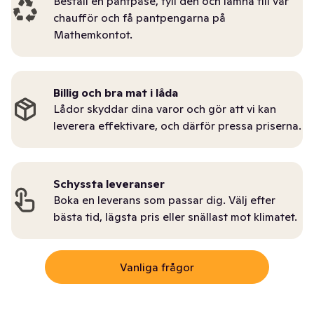
Beställ en pantpåse, fyll den och lämna till vår
chaufför och få pantpengarna på
Mathemkontot.
Billig och bra mat i låda
Lådor skyddar dina varor och gör att vi kan
leverera effektivare, och därför pressa priserna.
Schyssta leveranser
Boka en leverans som passar dig. Välj efter
bästa tid, lägsta pris eller snällast mot klimatet.
Vanliga frågor