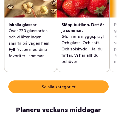
Iskalla glassar
Släpp butiken. Det är
P
ju sommar.
g
Över 230 glassorter,
Glöm inte myggspray!
H
och vi låter ingen
Och glass. Och saft.
v
smälta på vägen hem.
Och solskydd... Ja, du
p
Fyll frysen med dina
fattar. Vi har allt du
M
favoriter i sommar
behöver
m
Se alla kategorier
Planera veckans middagar