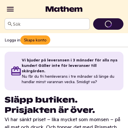
Sök
Logga in
Skapa konto
Vi bjuder på leveransen i 3 månader för alla nya
kunder! Gäller inte för leveranser till
skärgården.
Nu får du fri hemleverans i tre månader så länge du
handlar minst varannan vecka. Smidigt va?
Släpp butiken.
Prisjakten är över.
Vi har sänkt priset – lika mycket som momsen – på
all mat och dryck. Och toppar det med Prismatch