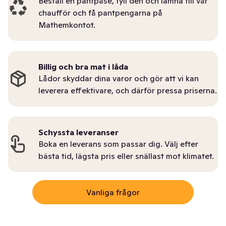
Beställ en pantpåse, fyll den och lämna till vår
chaufför och få pantpengarna på
Mathemkontot.
Billig och bra mat i låda
Lådor skyddar dina varor och gör att vi kan
leverera effektivare, och därför pressa priserna.
Schyssta leveranser
Boka en leverans som passar dig. Välj efter
bästa tid, lägsta pris eller snällast mot klimatet.
Vanliga frågor