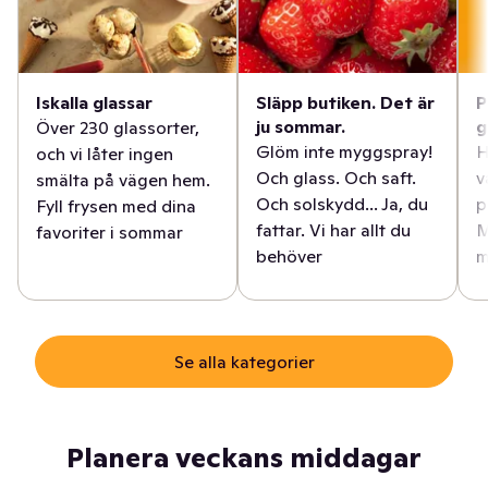
Iskalla glassar
Släpp butiken. Det är
P
ju sommar.
g
Över 230 glassorter,
Glöm inte myggspray!
H
och vi låter ingen
Och glass. Och saft.
v
smälta på vägen hem.
Och solskydd... Ja, du
p
Fyll frysen med dina
fattar. Vi har allt du
M
favoriter i sommar
behöver
m
Se alla kategorier
Planera veckans middagar