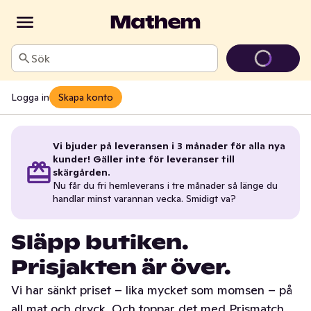
Sök
Logga in
Skapa konto
Vi bjuder på leveransen i 3 månader för alla nya
kunder! Gäller inte för leveranser till
skärgården.
Nu får du fri hemleverans i tre månader så länge du
handlar minst varannan vecka. Smidigt va?
Släpp butiken.
Prisjakten är över.
Vi har sänkt priset – lika mycket som momsen – på
all mat och dryck. Och toppar det med Prismatch