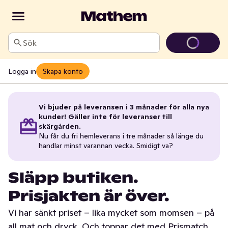
Sök
Logga in
Skapa konto
Vi bjuder på leveransen i 3 månader för alla nya
kunder! Gäller inte för leveranser till
skärgården.
Nu får du fri hemleverans i tre månader så länge du
handlar minst varannan vecka. Smidigt va?
Släpp butiken.
Prisjakten är över.
Vi har sänkt priset – lika mycket som momsen – på
all mat och dryck. Och toppar det med Prismatch