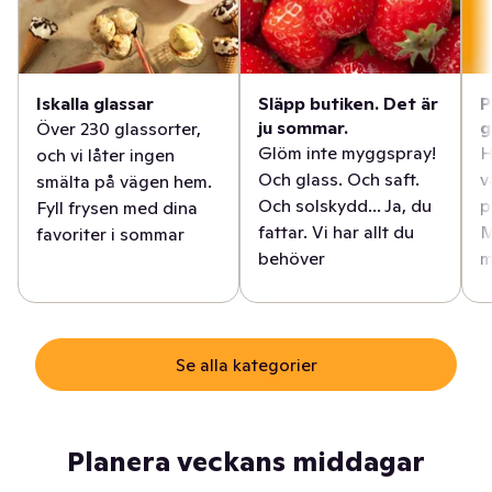
Iskalla glassar
Släpp butiken. Det är
P
ju sommar.
g
Över 230 glassorter,
Glöm inte myggspray!
H
och vi låter ingen
Och glass. Och saft.
v
smälta på vägen hem.
Och solskydd... Ja, du
p
Fyll frysen med dina
fattar. Vi har allt du
M
favoriter i sommar
behöver
m
Se alla kategorier
Planera veckans middagar