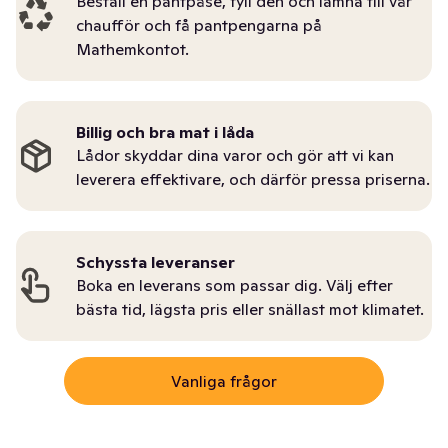
Beställ en pantpåse, fyll den och lämna till vår
chaufför och få pantpengarna på
Mathemkontot.
Billig och bra mat i låda
Lådor skyddar dina varor och gör att vi kan
leverera effektivare, och därför pressa priserna.
Schyssta leveranser
Boka en leverans som passar dig. Välj efter
bästa tid, lägsta pris eller snällast mot klimatet.
Vanliga frågor