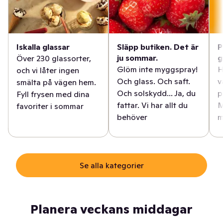
Iskalla glassar
Släpp butiken. Det är
P
ju sommar.
g
Över 230 glassorter,
Glöm inte myggspray!
H
och vi låter ingen
Och glass. Och saft.
v
smälta på vägen hem.
Och solskydd... Ja, du
p
Fyll frysen med dina
fattar. Vi har allt du
M
favoriter i sommar
behöver
m
Se alla kategorier
Planera veckans middagar