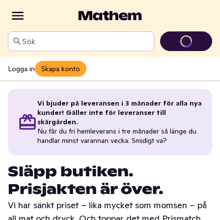
Sök
Logga in
Skapa konto
Vi bjuder på leveransen i 3 månader för alla nya
kunder! Gäller inte för leveranser till
skärgården.
Nu får du fri hemleverans i tre månader så länge du
handlar minst varannan vecka. Smidigt va?
Släpp butiken.
Prisjakten är över.
Vi har sänkt priset – lika mycket som momsen – på
all mat och dryck. Och toppar det med Prismatch