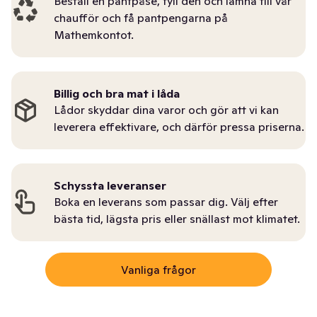
Beställ en pantpåse, fyll den och lämna till vår
chaufför och få pantpengarna på
Mathemkontot.
Billig och bra mat i låda
Lådor skyddar dina varor och gör att vi kan
leverera effektivare, och därför pressa priserna.
Schyssta leveranser
Boka en leverans som passar dig. Välj efter
bästa tid, lägsta pris eller snällast mot klimatet.
Vanliga frågor