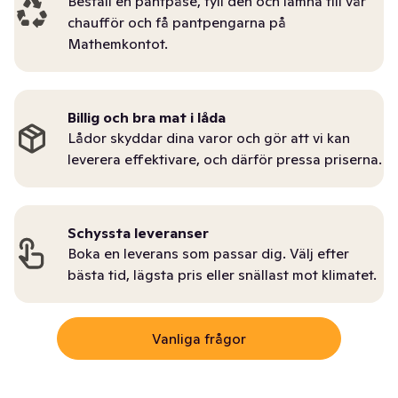
Beställ en pantpåse, fyll den och lämna till vår
chaufför och få pantpengarna på
Mathemkontot.
Billig och bra mat i låda
Lådor skyddar dina varor och gör att vi kan
leverera effektivare, och därför pressa priserna.
Schyssta leveranser
Boka en leverans som passar dig. Välj efter
bästa tid, lägsta pris eller snällast mot klimatet.
Vanliga frågor