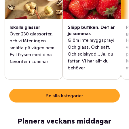
Iskalla glassar
Släpp butiken. Det är
P
ju sommar.
g
Över 230 glassorter,
Glöm inte myggspray!
H
och vi låter ingen
Och glass. Och saft.
v
smälta på vägen hem.
Och solskydd... Ja, du
p
Fyll frysen med dina
fattar. Vi har allt du
M
favoriter i sommar
behöver
m
Se alla kategorier
Planera veckans middagar