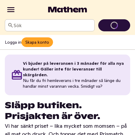
Sök
Logga in
Skapa konto
Vi bjuder på leveransen i 3 månader för alla nya
kunder! Gäller inte för leveranser till
skärgården.
Nu får du fri hemleverans i tre månader så länge du
handlar minst varannan vecka. Smidigt va?
Släpp butiken.
Prisjakten är över.
Vi har sänkt priset – lika mycket som momsen – på
all mat och dryck. Och toppar det med Prismatch