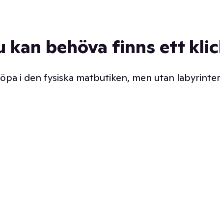
u kan behöva finns ett kli
 köpa i den fysiska matbutiken, men utan labyrinter
äpp butiken. Det är ju
Prismatch med garanti