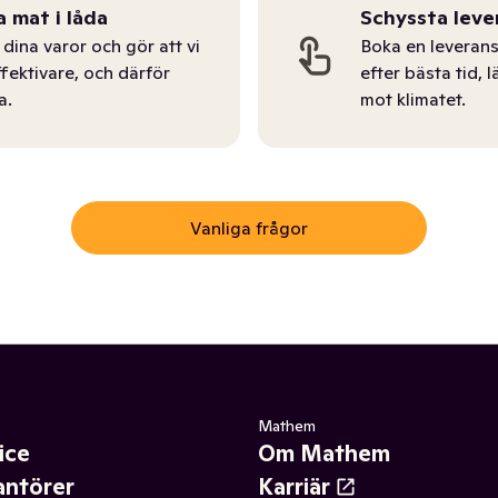
a mat i låda
Schyssta leve
dina varor och gör att vi
Boka en leverans
ffektivare, och därför
efter bästa tid, l
a.
mot klimatet.
Vanliga frågor
Mathem
ice
Om Mathem
antörer
Karriär