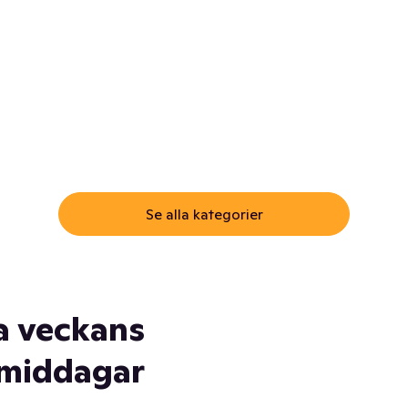
ommar.
Här får du samma varor till
samma lägsta pris som i
öm inte myggspray! Och
matbutiken. Men utan att g
ass. Och saft. Och
till matbutiken
lskydd... Ja, du fattar. Vi har
lt du behöver
Se alla kategorier
a veckans
middagar