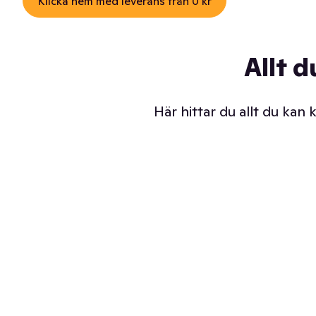
Klicka hem med leverans från 0 kr
Allt d
Här hittar du allt du kan
Iskalla glassar
Sl