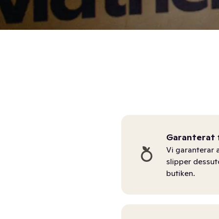
Garanterat 
Vi garanterar a
slipper dessu
butiken.