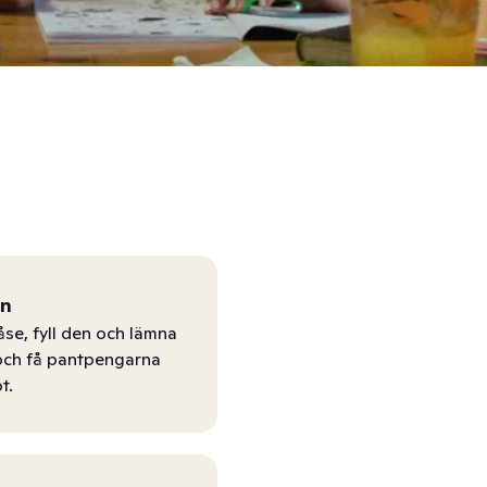
ån
åse, fyll den och lämna
r och få pantpengarna
t.