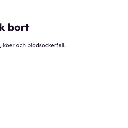
ck bort
, köer och blodsockerfall.
Vår delikatessdisk