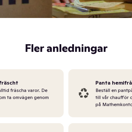
Fler anledningar
fräscht
Panta hemifr
lltid fräscha varor. De
Beställ en pantp
tom ta omvägen genom
till vår chauffö
på Mathemkonto