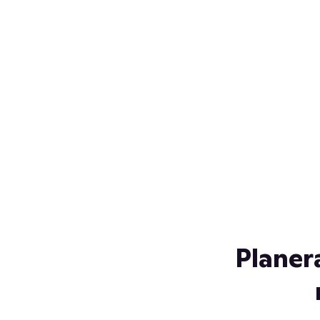
Över 230 glassorter, och vi
s
låter ingen smälta på vägen
Gl
hem. Fyll frysen med dina
gl
favoriter i sommar
so
al
Planer