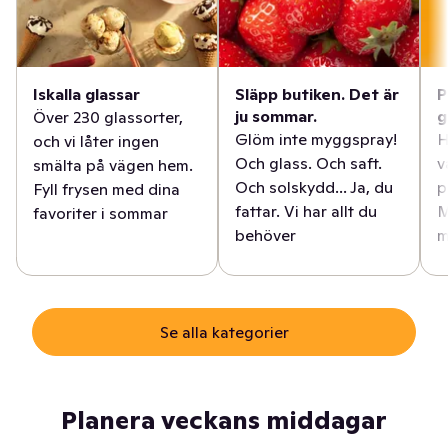
Iskalla glassar
Släpp butiken. Det är
P
ju sommar.
g
Över 230 glassorter,
Glöm inte myggspray!
H
och vi låter ingen
Och glass. Och saft.
v
smälta på vägen hem.
Och solskydd... Ja, du
p
Fyll frysen med dina
fattar. Vi har allt du
M
favoriter i sommar
behöver
m
Se alla kategorier
Planera veckans middagar