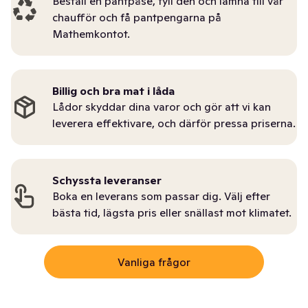
Beställ en pantpåse, fyll den och lämna till vår
chaufför och få pantpengarna på
Mathemkontot.
Billig och bra mat i låda
Lådor skyddar dina varor och gör att vi kan
leverera effektivare, och därför pressa priserna.
Schyssta leveranser
Boka en leverans som passar dig. Välj efter
bästa tid, lägsta pris eller snällast mot klimatet.
Vanliga frågor