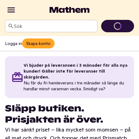
Sök
Logga in
Skapa konto
Vi bjuder på leveransen i 3 månader för alla nya
kunder! Gäller inte för leveranser till
skärgården.
Nu får du fri hemleverans i tre månader så länge du
handlar minst varannan vecka. Smidigt va?
Släpp butiken.
Prisjakten är över.
Vi har sänkt priset – lika mycket som momsen – på
all mat och dryck. Och toppar det med Prismatch