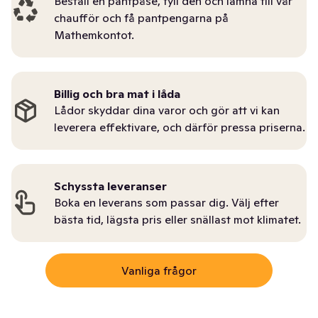
Beställ en pantpåse, fyll den och lämna till vår
chaufför och få pantpengarna på
Mathemkontot.
Billig och bra mat i låda
Lådor skyddar dina varor och gör att vi kan
leverera effektivare, och därför pressa priserna.
Schyssta leveranser
Boka en leverans som passar dig. Välj efter
bästa tid, lägsta pris eller snällast mot klimatet.
Vanliga frågor