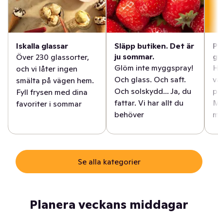
Iskalla glassar
Släpp butiken. Det är
P
ju sommar.
g
Över 230 glassorter,
Glöm inte myggspray!
H
och vi låter ingen
Och glass. Och saft.
v
smälta på vägen hem.
Och solskydd... Ja, du
p
Fyll frysen med dina
fattar. Vi har allt du
M
favoriter i sommar
behöver
m
Se alla kategorier
Planera veckans middagar