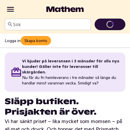
Sök
Logga in
Skapa konto
Vi bjuder på leveransen i 3 månader för alla nya
kunder! Gäller inte för leveranser till
skärgården.
Nu får du fri hemleverans i tre månader så länge du
handlar minst varannan vecka. Smidigt va?
Släpp butiken.
Prisjakten är över.
Vi har sänkt priset – lika mycket som momsen – på
all mat och dryck. Och toppar det med Prismatch