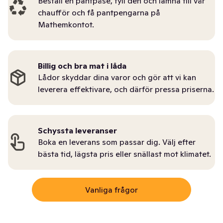
Beställ en pantpåse, fyll den och lämna till vår
chaufför och få pantpengarna på
Mathemkontot.
Billig och bra mat i låda
Lådor skyddar dina varor och gör att vi kan
leverera effektivare, och därför pressa priserna.
Schyssta leveranser
Boka en leverans som passar dig. Välj efter
bästa tid, lägsta pris eller snällast mot klimatet.
Vanliga frågor