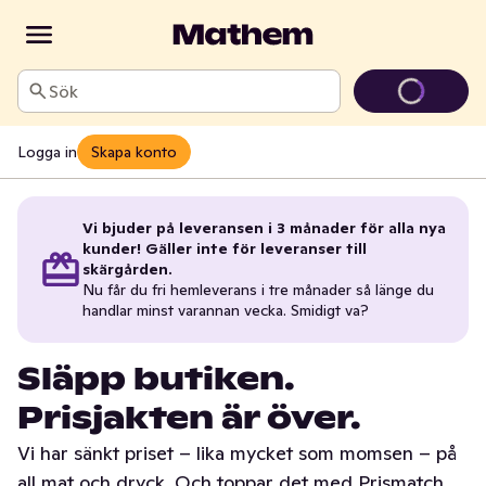
Sök
Logga in
Skapa konto
Vi bjuder på leveransen i 3 månader för alla nya
kunder! Gäller inte för leveranser till
skärgården.
Nu får du fri hemleverans i tre månader så länge du
handlar minst varannan vecka. Smidigt va?
Släpp butiken.
Prisjakten är över.
Vi har sänkt priset – lika mycket som momsen – på
all mat och dryck. Och toppar det med Prismatch