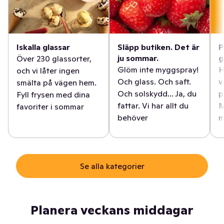
Iskalla glassar
Släpp butiken. Det är
P
ju sommar.
g
Över 230 glassorter,
Glöm inte myggspray!
H
och vi låter ingen
Och glass. Och saft.
v
smälta på vägen hem.
Och solskydd... Ja, du
p
Fyll frysen med dina
fattar. Vi har allt du
M
favoriter i sommar
behöver
m
Se alla kategorier
Planera veckans middagar