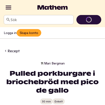
Sök
Logga in
Skapa konto
Recept
Mari Bergman
Pulled porkburgare i
briochebröd med pico
de gallo
30 min
Enkelt