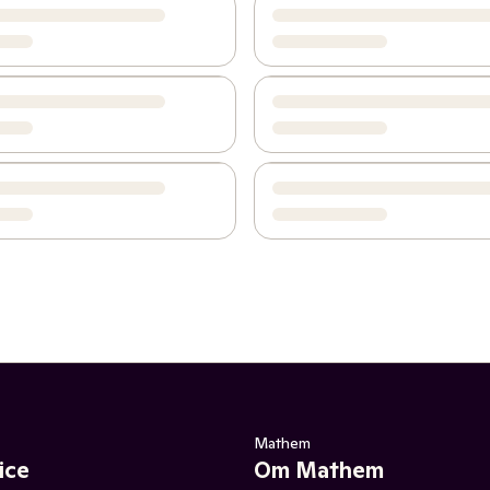
Mathem
ice
Om Mathem