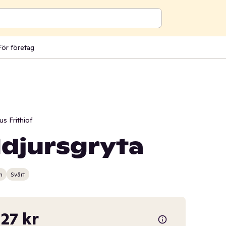
För företag
s Frithiof
ldjursgryta
n
Svårt
,27 kr