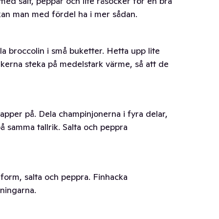
ed salt, peppar och lite råsocker för en bra
kan man med fördel ha i mer sådan.
la broccolin i små buketter. Hetta upp lite
sakerna steka på medelstark värme, så att de
spapper på. Dela champinjonerna i fyra delar,
 på samma tallrik. Salta och peppra
 form, salta och peppra. Finhacka
rningarna.