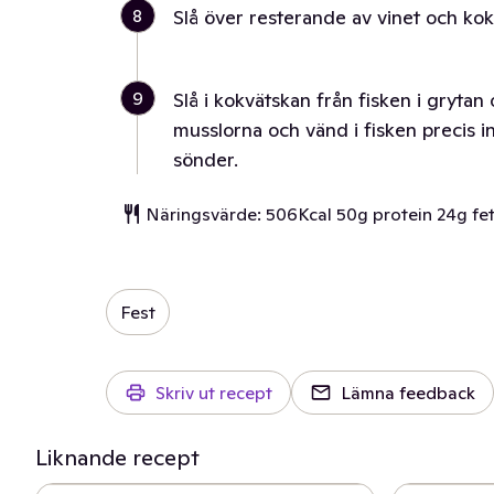
8
Slå över resterande av vinet och kok
9
Slå i kokvätskan från fisken i grytan 
musslorna och vänd i fisken precis in
sönder.
Näringsvärde: 506Kcal 50g protein 24g fet
Fest
Skriv ut recept
Lämna feedback
Liknande recept