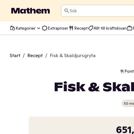
Sök
Kategorier
Extrapriser
Recept
Allt till kräftskivan
Start
/
Recept
/
Fisk & Skaldjursgryta
Pontu
Fisk & Ska
50 mi
651