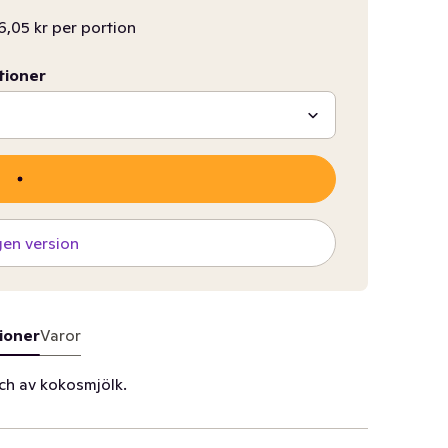
6,05 kr per portion
tioner
gen version
ioner
Varor
ch av kokosmjölk.