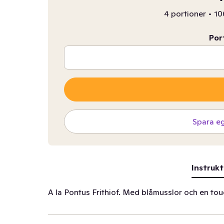
4 portioner
•
10
Por
Spara e
Instrukt
A la Pontus Frithiof. Med blåmusslor och en tou