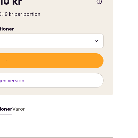
,10 kr
,19 kr per portion
tioner
gen version
ioner
Varor