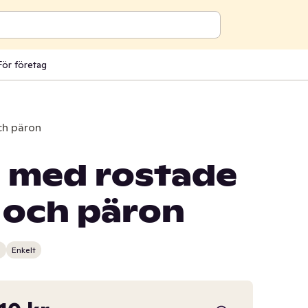
För företag
ch päron
d med rostade
 och päron
n
Enkelt