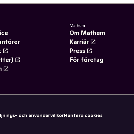
Mathem
ice
Om Mathem
antörer
Karriär
k
Press
tter)
För företag
m
ljnings- och användarvillkor
Hantera cookies