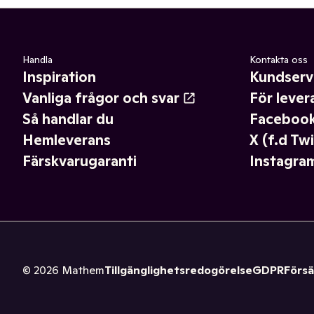
Handla
Kontakta oss
Inspiration
Kundserv
Vanliga frågor och svar
För lever
Så handlar du
Faceboo
Hemleverans
X (f.d Twi
Färskvarugaranti
Instagra
©
2026
Mathem
Tillgänglighetsredogörelse
GDPR
Försä