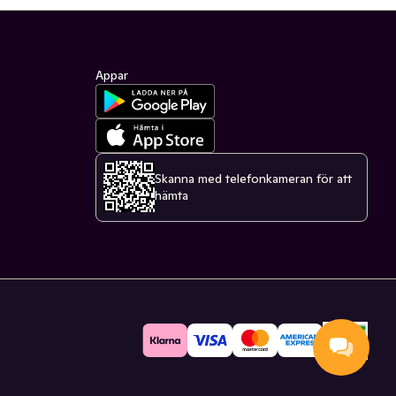
Appar
Skanna med telefonkameran för att
hämta