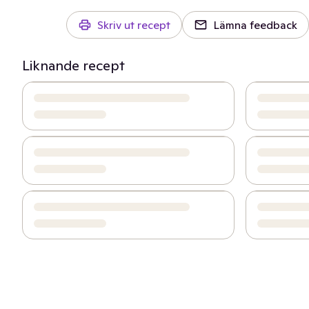
Skriv ut recept
Lämna feedback
Liknande recept