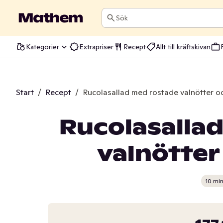
Sök
Kategorier
Extrapriser
Recept
Allt till kräftskivan
Start
/
Recept
/
Rucolasallad med rostade valnötter o
Rucolasalla
valnötter
10 mi