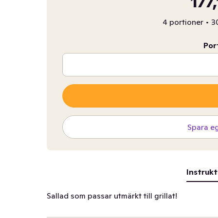
177
4 portioner
•
30
Por
Spara e
Instrukt
Sallad som passar utmärkt till grillat!