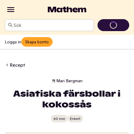
Sök
Logga in
Skapa konto
Recept
Mari Bergman
Asiatiska färsbollar i
kokossås
40 min
Enkelt