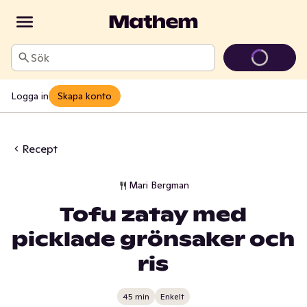
Sök
Logga in
Skapa konto
Recept
Mari Bergman
Tofu zatay med
picklade grönsaker och
ris
45 min
Enkelt