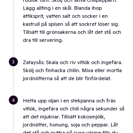
Lägg allting i en skål. Blanda ihop
ättiksprit, vatten salt och socker i en
kastrull på spisen så att sockret löser sig.
Tillsätt till grönsakerna och låt det stå och
dra till servering.
3
Zataysås: Skala och riv vitlök och ingefära.
Skölj och finhacka chilin. Mixa eller mortla
jordnötterna så att de blir finfördelat.
4
Hetta upp oljan i en stekpanna och fräs
vitlök, ingefära och chili några sekunder så
att det mjuknar. Tillsätt kokosmjölk,
jordnötter, honung, soja och peppar. Låt
det stå och puttra på svag värme tills du