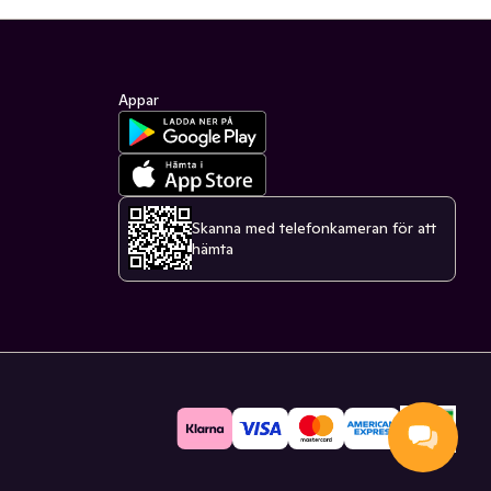
Appar
Skanna med telefonkameran för att
hämta