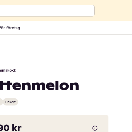
För företag
mmakock
attenmelon
n
Enkelt
90 kr