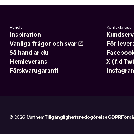
Handla
Kontakta oss
Inspiration
Kundserv
Vanliga frågor och svar
För lever
Så handlar du
Faceboo
Hemleverans
X (f.d Twi
Färskvarugaranti
Instagra
©
2026
Mathem
Tillgänglighetsredogörelse
GDPR
Försä