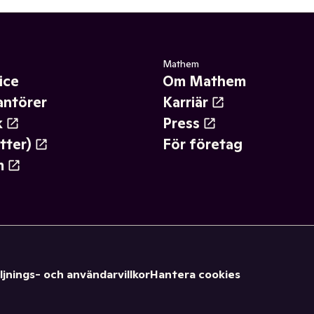
Mathem
ice
Om Mathem
antörer
Karriär
k
Press
tter)
För företag
m
ljnings- och användarvillkor
Hantera cookies