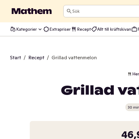
Sök
Kategorier
Extrapriser
Recept
Allt till kräftskivan
Start
/
Recept
/
Grillad vattenmelon
He
Grillad v
30 mi
46,