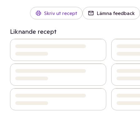
Skriv ut recept
Lämna feedback
Liknande recept