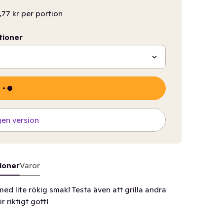
,77 kr per portion
tioner
gen version
ioner
Varor
 med lite rökig smak! Testa även att grilla andra
 riktigt gott!