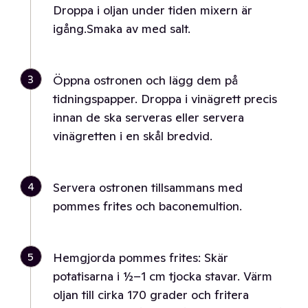
Droppa i oljan under tiden mixern är
igång.Smaka av med salt.
3
Öppna ostronen och lägg dem på
tidningspapper. Droppa i vinägrett precis
innan de ska serveras eller servera
vinägretten i en skål bredvid.
4
Servera ostronen tillsammans med
pommes frites och baconemultion.
5
Hemgjorda pommes frites: Skär
potatisarna i ½–1 cm tjocka stavar. Värm
oljan till cirka 170 grader och fritera