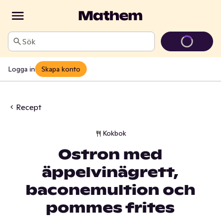
Sök
Logga in
Skapa konto
Recept
Kokbok
Ostron med
äppelvinägrett,
baconemultion och
pommes frites