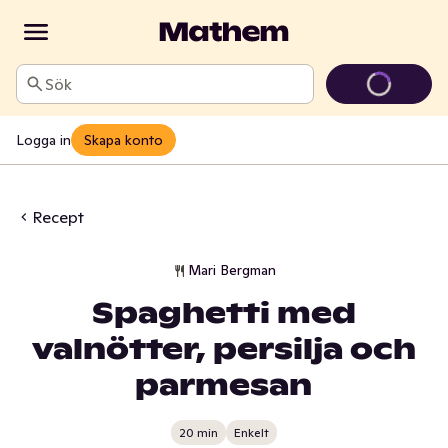
Sök
Logga in
Skapa konto
Recept
Mari Bergman
Spaghetti med
valnötter, persilja och
parmesan
20 min
Enkelt