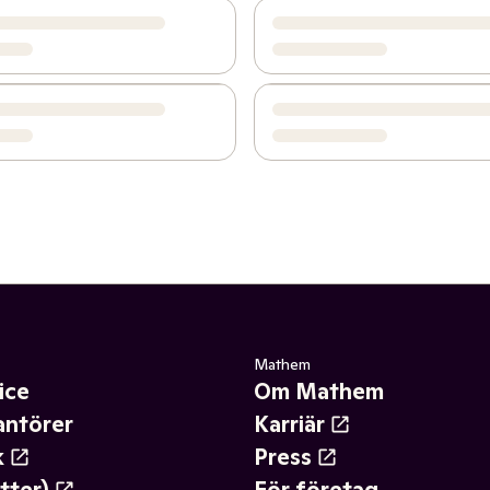
Mathem
ice
Om Mathem
antörer
Karriär
k
Press