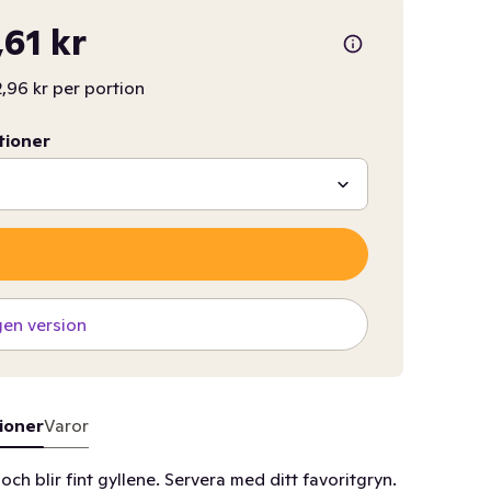
,61 kr
,96 kr per portion
tioner
gen version
ioner
Varor
ch blir fint gyllene. Servera med ditt favoritgryn.