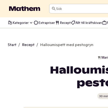
Sök
Kategorier
Extrapriser
Recept
Allt till kräftskivan
Start
/
Recept
/
Halloumispett med pestogryn
Mar
Halloumi
pest
30 mi