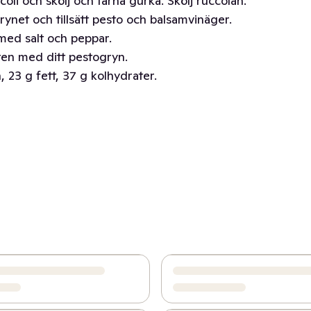
oli och skölj och tärna gurka. Skölj ruccolan.
net och tillsätt pesto och balsamvinäger.
med salt och peppar.
ten med ditt pestogryn.
 23 g fett, 37 g kolhydrater.