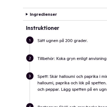
Ingredienser
Instruktioner
1
Sätt ugnen på 200 grader.
2
Tillbehör: Koka gryn enligt anvisnin
3
Spett: Skär halloumi och paprika i mi
halloumi, paprika och lök på spetten.
och peppar. Lägg spetten på en ugnsp
4