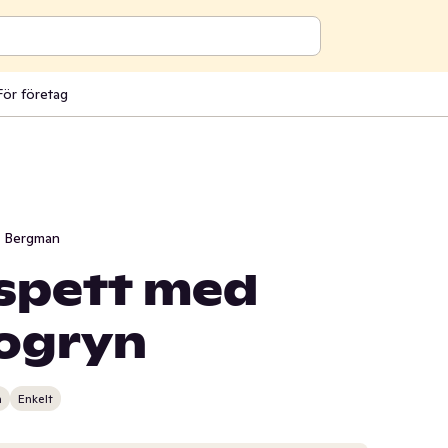
För företag
i Bergman
spett med
ogryn
n
Enkelt