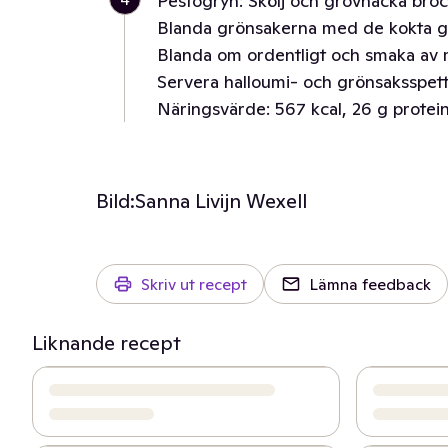
Pestogryn: Skölj och grovhacka brocc
Blanda grönsakerna med de kokta gry
Blanda om ordentligt och smaka av 
Servera halloumi- och grönsaksspet
Näringsvärde: 567 kcal, 26 g protein,
Bild:
Sanna Livijn Wexell
Skriv ut recept
Lämna feedback
Liknande recept